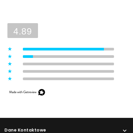
Ocena sklepu
Opinie, z których została wyliczona
średnia, są wystawione przez
4.89
zweryfikowanych klientów, którzy
dokonali zakupu w sklepie.
5
(8)
4
(1)
3
(0)
2
(0)
1
(0)
Dane Kontaktowe
