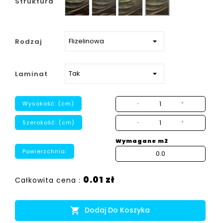
Struktura
strukturalny
Rodzaj
Laminat
Wysokość: (cm)
-
+
Szerokość: (cm)
-
+
Wymagane m2
Powierzchnia:
0.01 zł
Całkowita cena :
Dodaj Do Koszyka
