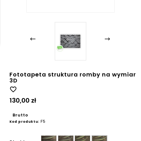
Fototapeta struktura romby na wymiar
3D
favorite_border
130,00 zł
Brutto
F5
Kod produktu:
Gładka
Ziarno
Płótno
Beton