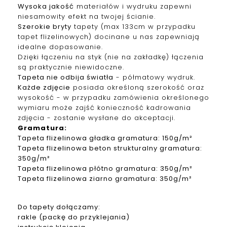
Wysoka jakość
materiałów i wydruku zapewni
niesamowity efekt na twojej ścianie.
Szerokie bryty
tapety (max 133cm w przypadku
tapet f
lizelinowych
) docinane u nas zapewniają
idealne dopasowanie.
Dzięki łączeniu na styk (nie na zakładkę) łączenia
są praktycznie niewidoczne.
Tapeta nie odbija światła
- półmatowy wydruk.
Każde zdjęcie
posiada określoną szerokość oraz
wysokość - w przypadku zamówienia określonego
wymiaru może zajść konieczność kadrowania
zdjęcia - zostanie wysłane do akceptacji.
Gramatura
:
Tapeta
f
lizelinowa
gładka gramatura: 150g/m²
Tapeta
f
lizelinowa
beton strukturalny gramatura:
350g/m²
Tapeta
f
lizelinowa
płótno gramatura: 350g/m²
Tapeta
f
lizelinowa
ziarno gramatura: 350g/m²
Do tapety dołączamy:
rakle (packę do przyklejania)