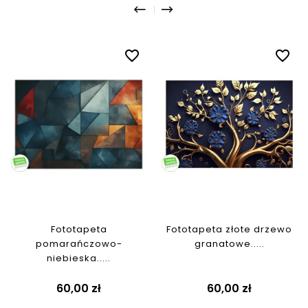
favorite_border
favorite_border
Fototapeta
Fototapeta złote drzewo
pomarańczowo-
granatowe.....
niebieska.....
Cena
Cena
60,00 zł
60,00 zł