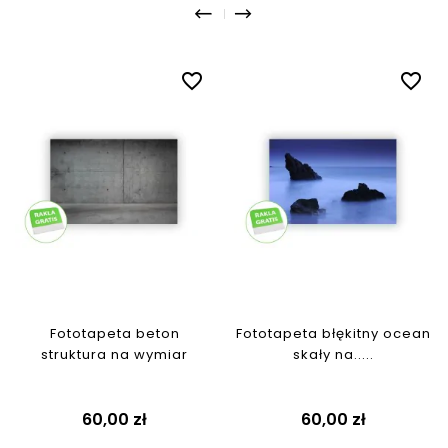
favorite_border
favorite_border
Fototapeta beton
Fototapeta błękitny ocean
struktura na wymiar
skały na.....
Cena
Cena
60,00 zł
60,00 zł