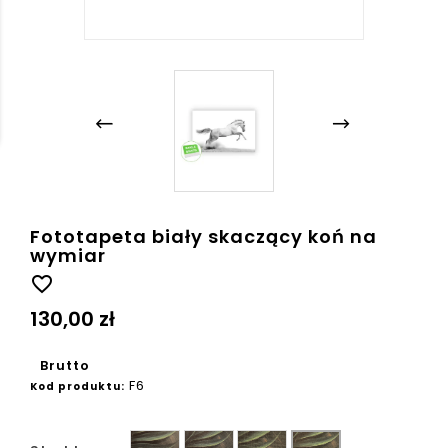
Fototapeta biały skaczący koń na
wymiar
favorite_border
130,00 zł
Brutto
F6
Kod produktu:
Gładka
Ziarno
Płótno
Beton