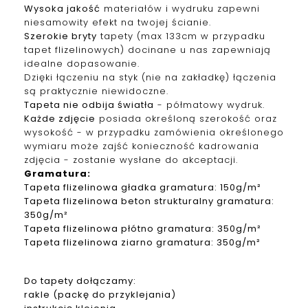
Wysoka jakość
materiałów i wydruku zapewni
niesamowity efekt na twojej ścianie.
Szerokie bryty
tapety (max 133cm w przypadku
tapet f
lizelinowych
) docinane u nas zapewniają
idealne dopasowanie.
Dzięki łączeniu na styk (nie na zakładkę) łączenia
są praktycznie niewidoczne.
Tapeta nie odbija światła
- półmatowy wydruk.
Każde zdjęcie
posiada określoną szerokość oraz
wysokość - w przypadku zamówienia określonego
wymiaru może zajść konieczność kadrowania
zdjęcia - zostanie wysłane do akceptacji.
Gramatura
:
Tapeta
f
lizelinowa
gładka gramatura: 150g/m²
Tapeta
f
lizelinowa
beton strukturalny gramatura:
350g/m²
Tapeta
f
lizelinowa
płótno gramatura: 350g/m²
Tapeta
f
lizelinowa
ziarno gramatura: 350g/m²
Do tapety dołączamy:
rakle (packę do przyklejania)