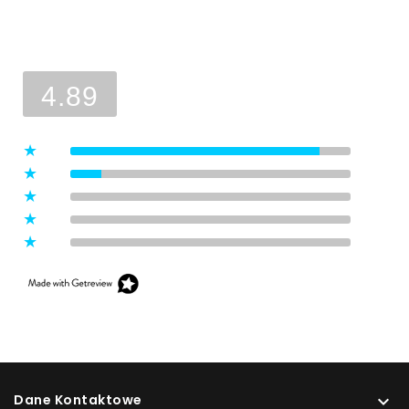
Ocena sklepu
Opinie, z których została wyliczona
średnia, są wystawione przez
4.89
zweryfikowanych klientów, którzy
dokonali zakupu w sklepie.
5
(8)
4
(1)
3
(0)
2
(0)
1
(0)
Dane Kontaktowe
