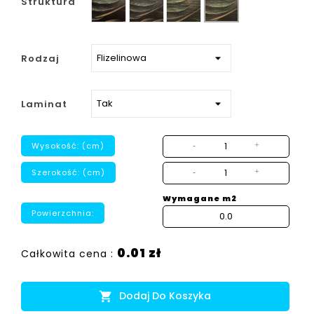
Struktura
strukturalny
Rodzaj
Laminat
Wysokość: (cm)
-
+
Szerokość: (cm)
-
+
Wymagane m2
Powierzchnia:
0.01 zł
Całkowita cena :
Dodaj Do Koszyka
