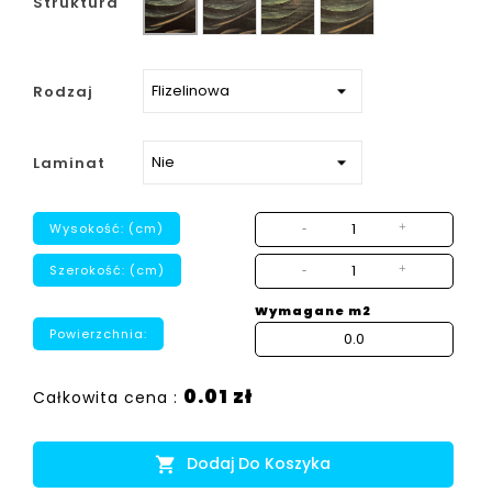
Struktura
strukturalny
Rodzaj
Laminat
Wysokość: (cm)
-
+
Szerokość: (cm)
-
+
Wymagane m2
Powierzchnia:
0.01 zł
Całkowita cena :
Dodaj Do Koszyka
