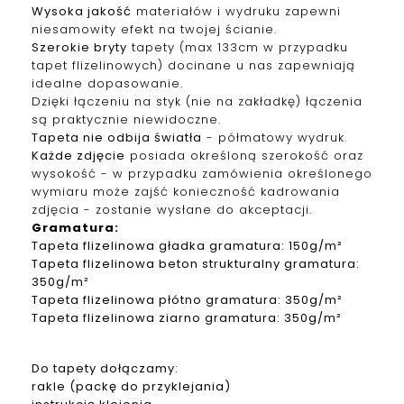
Wysoka jakość
materiałów i wydruku zapewni
niesamowity efekt na twojej ścianie.
Szerokie bryty
tapety (max 133cm w przypadku
tapet f
lizelinowych
) docinane u nas zapewniają
idealne dopasowanie.
Dzięki łączeniu na styk (nie na zakładkę) łączenia
są praktycznie niewidoczne.
Tapeta nie odbija światła
- półmatowy wydruk.
Każde zdjęcie
posiada określoną szerokość oraz
wysokość - w przypadku zamówienia określonego
wymiaru może zajść konieczność kadrowania
zdjęcia - zostanie wysłane do akceptacji.
Gramatura
:
Tapeta
f
lizelinowa
gładka gramatura: 150g/m²
Tapeta
f
lizelinowa
beton strukturalny gramatura:
350g/m²
Tapeta
f
lizelinowa
płótno gramatura: 350g/m²
Tapeta
f
lizelinowa
ziarno gramatura: 350g/m²
Do tapety dołączamy:
rakle (packę do przyklejania)