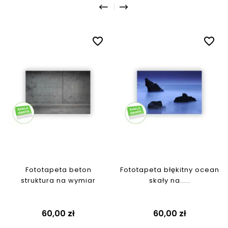
favorite_border
favorite_border
Fototapeta beton
Fototapeta błękitny ocean
struktura na wymiar
skały na.....
Cena
Cena
60,00 zł
60,00 zł