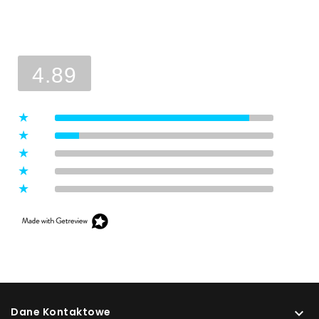
Ocena sklepu
Opinie, z których została wyliczona
średnia, są wystawione przez
4.89
zweryfikowanych klientów, którzy
dokonali zakupu w sklepie.
5
(8)
4
(1)
3
(0)
2
(0)
1
(0)
Dane Kontaktowe
