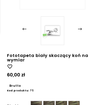
Fototapeta biały skaczący koń na
wymiar
favorite_border
60,00 zł
Brutto
F6
Kod produktu:
Ziarno
Płótno
Beton
Gładka