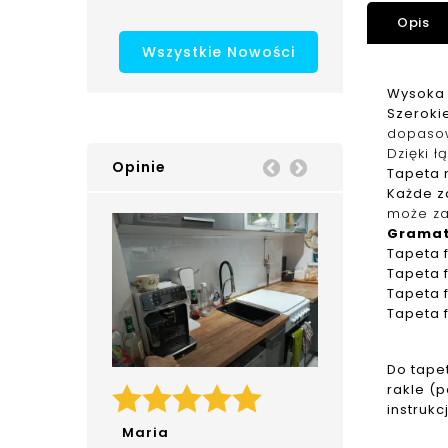
Opis
Wszystkie Nowości
Wysoka 
Szerokie
dopaso
Dzięki ł
Opinie
Prev
Next
Tapeta n
Każde z
może za
Grama
Tapeta
Tapeta
Tapeta
Tapeta
Do tape
rakle (
instrukc
Maria