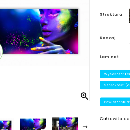
Struktura
Rodzaj
Laminat
Wysokość: (c
Szerokość: (

Powierzchnia:
Całkowita ce