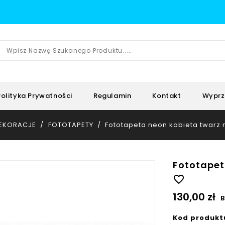
Polityka Prywatności
Regulamin
Kontakt
Wyprz
EKORACJE
FOTOTAPETY
Fototapeta neon kobieta twarz 
Fototapet
favorite_border
130,00 zł
B
Kod produkt