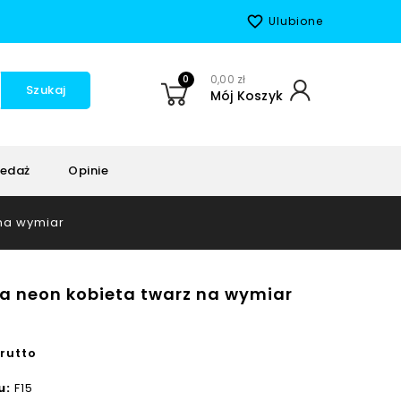
favorite_border
Ulubione
0
0,00 zł
Szukaj
Mój Koszyk
edaż
Opinie
na wymiar
a neon kobieta twarz na wymiar
rutto
u:
F15