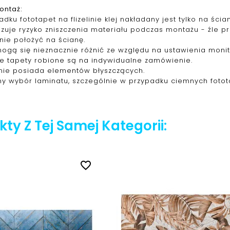
ontaż:
dku fototapet na flizelinie klej nakładany jest tylko na śc
izuje ryzyko zniszczenia materiału podczas montażu - źle 
nie położyć na ścianę.
mogą się nieznacznie różnić ze względu na ustawienia monit
ie tapety robione są na indywidualne zamówienie.
nie posiada elementów błyszczących.
y wybór laminatu, szczególnie w przypadku ciemnych fotot
ty Z Tej Samej Kategorii:
favorite_border