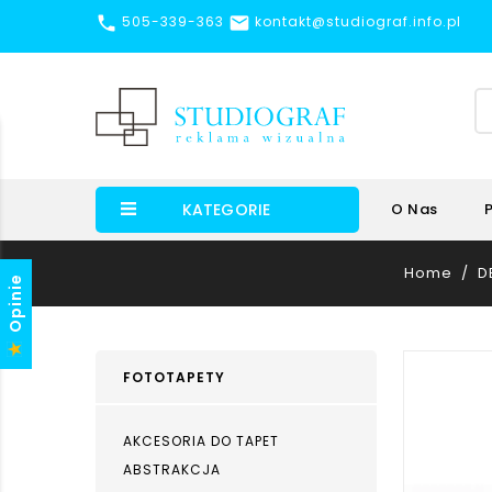


505-339-363
kontakt@studiograf.info.pl
KATEGORIE
O Nas
Home
D
Opinie
FOTOTAPETY
AKCESORIA DO TAPET
ABSTRAKCJA