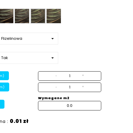
Gładka
Ziarno
Beton
Płótno
strukturalny
m)
-
+
cm)
-
+
Wymagane m2
0.01 zł
na :