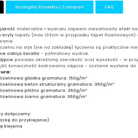
Szczegóły Produktu I Transport
FAQ
jakość
materiałów i wydruku zapewni niesamowity efekt na 
 bryty
tapety (max 133cm w przypadku tapet f
lizelinowych
)
wanie.
ączeniu na styk (nie na zakładkę) łączenia są praktycznie ni
ie odbija światła
- półmatowy wydruk.
djęcie
posiada określoną szerokość oraz wysokość - w pr
jść konieczność kadrowania zdjęcia - zostanie wysłane do 
tura
:
f
lizelinowa
gładka gramatura: 150g/m²
f
lizelinowa
beton strukturalny gramatura: 350g/m²
f
lizelinowa
płótno gramatura: 350g/m²
f
lizelinowa
ziarno gramatura: 350g/m²
ty dołączamy:
packę do przyklejania)
ję klejenia