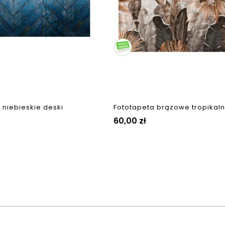
 niebieskie deski
Fototapeta brązowe tropikalne
Cena
60,00 zł