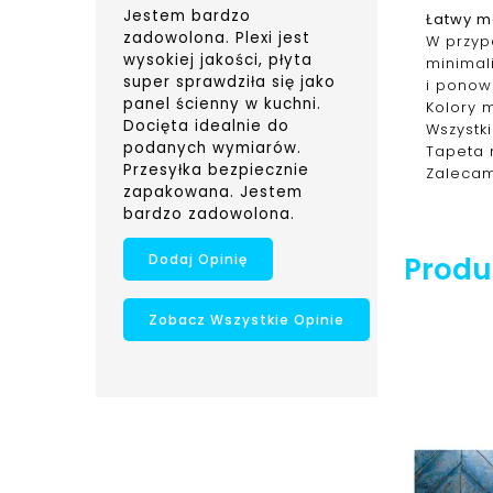
Jestem bardzo
Łatwy m
zadowolona. Plexi jest
W przypa
wysokiej jakości, płyta
minimal
super sprawdziła się jako
i ponow
panel ścienny w kuchni.
Kolory 
Docięta idealnie do
Wszystk
podanych wymiarów.
Tapeta 
Przesyłka bezpiecznie
Zalecam
zapakowana. Jestem
bardzo zadowolona.
Produk
Dodaj Opinię
Zobacz Wszystkie Opinie