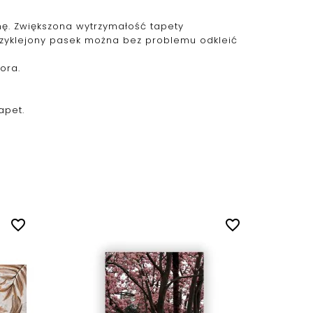
ianę. Zwiększona wytrzymałość tapety
przyklejony pasek można bez problemu odkleić
ora.
apet.
favorite_border
favorite_border
Fototap
na.....
Cena
60,00 