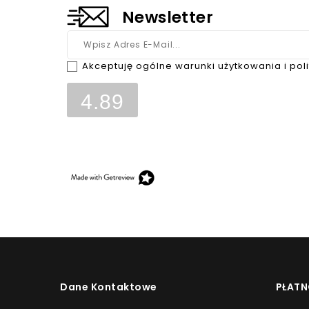
Newsletter
Akceptuję ogólne warunki użytkowania i pol
4.89
Opinie, z których została wyliczona średnia, są w
klientów, którzy dokonali zakupu w sklepie.
Dane Kontaktowe
PŁATN