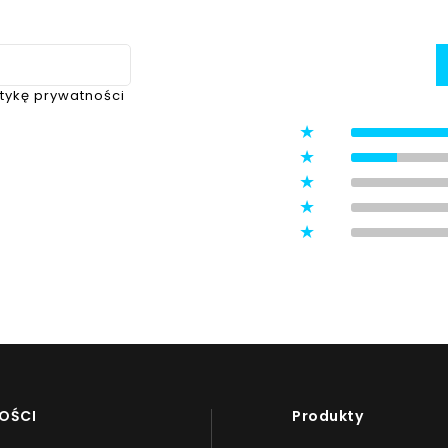
itykę prywatności
5
4
3
ystawione przez zweryfikowanych
2
1
OŚCI
Produkty