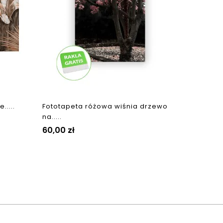
.....
Fototapeta różowa wiśnia drzewo
na.....
Cena
60,00 zł