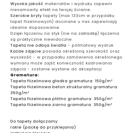
Wysoka jakość
materiałów i wydruku zapewni
niesamowity efekt na twojej ścianie.
Szerokie bryty
tapety (max 133cm w przypadku
tapet f
lizelinowych
) docinane u nas zapewniają
idealne dopasowanie.
Dzięki łączeniu na styk (nie na zakładkę) łączenia
są praktycznie niewidoczne.
Tapeta nie odbija światła
- półmatowy wydruk.
Każde zdjęcie
posiada określoną szerokość oraz
wysokość - w przypadku zamówienia określonego
wymiaru może zajść konieczność kadrowania
zdjęcia - zostanie wysłane do akceptacji.
Gramatura
:
Tapeta
f
lizelinowa
gładka gramatura: 150g/m²
Tapeta
f
lizelinowa
beton strukturalny gramatura:
350g/m²
Tapeta
f
lizelinowa
płótno gramatura: 350g/m²
Tapeta
f
lizelinowa
ziarno gramatura: 350g/m²
Do tapety dołączamy:
rakle (packę do przyklejania)