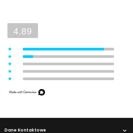
Ocena sklepu
Opinie, z których została wyliczona
średnia, są wystawione przez
4.89
zweryfikowanych klientów, którzy
dokonali zakupu w sklepie.
5
(8)
4
(1)
3
(0)
2
(0)
1
(0)
Dane Kontaktowe
