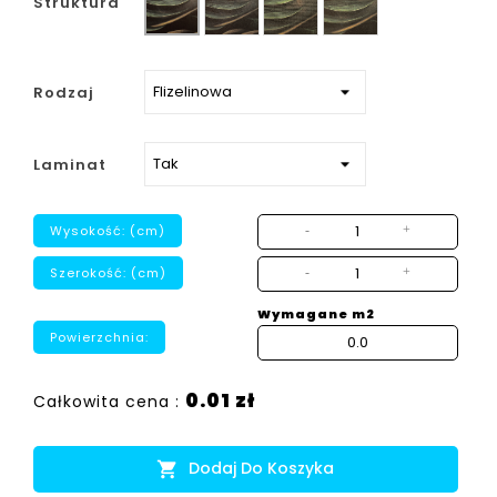
Struktura
strukturalny
Rodzaj
Laminat
Wysokość: (cm)
-
+
Szerokość: (cm)
-
+
Wymagane m2
Powierzchnia:
0.01 zł
Całkowita cena :
Dodaj Do Koszyka
