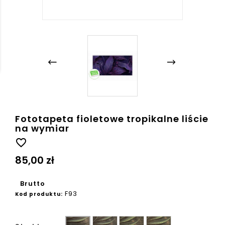
Fototapeta fioletowe tropikalne liście
na wymiar
favorite_border
85,00 zł
Brutto
F93
Kod produktu:
Ziarno
Płótno
Beton
Gładka