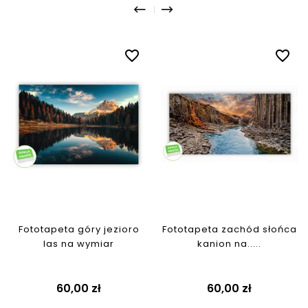
favorite_border
favorite_border
Fototapeta góry jezioro
Fototapeta zachód słońca
las na wymiar
kanion na.....
Cena
Cena
60,00 zł
60,00 zł