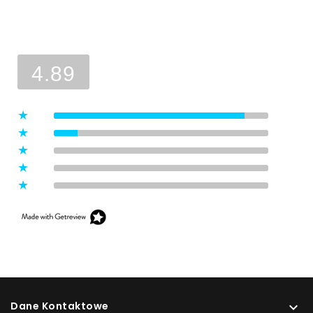
Ocena sklepu
Opinie, z których została wyliczona
średnia, są wystawione przez
4.89
zweryfikowanych klientów, którzy
dokonali zakupu w sklepie.
5
(8)
4
(1)
3
(0)
2
(0)
1
(0)
Dane Kontaktowe
