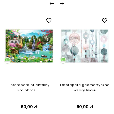
favorite_border
favorite_border
Fototapeta orientalny
Fototapeta geometryczne
krajobraz.....
wzory liście
Cena
Cena
60,00 zł
60,00 zł