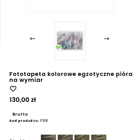
Fototapeta kolorowe egzotyczne pióra
na wymiar
favorite_border
130,00 zł
Brutto
F98
Kod produktu:
Gładka
Ziarno
Beton
Płótno