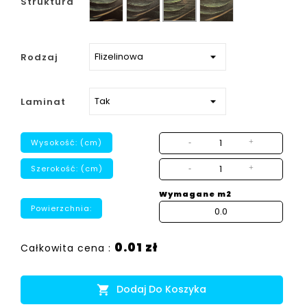
Struktura
strukturalny
Rodzaj
Laminat
Wysokość: (cm)
-
+
Szerokość: (cm)
-
+
Wymagane m2
Powierzchnia:
0.01 zł
Całkowita cena :
Dodaj Do Koszyka
