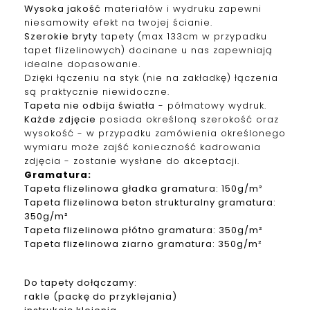
Wysoka jakość
materiałów i wydruku zapewni
niesamowity efekt na twojej ścianie.
Szerokie bryty
tapety (max 133cm w przypadku
tapet f
lizelinowych
) docinane u nas zapewniają
idealne dopasowanie.
Dzięki łączeniu na styk (nie na zakładkę) łączenia
są praktycznie niewidoczne.
Tapeta nie odbija światła
- półmatowy wydruk.
Każde zdjęcie
posiada określoną szerokość oraz
wysokość - w przypadku zamówienia określonego
wymiaru może zajść konieczność kadrowania
zdjęcia - zostanie wysłane do akceptacji.
Gramatura
:
Tapeta
f
lizelinowa
gładka gramatura: 150g/m²
Tapeta
f
lizelinowa
beton strukturalny gramatura:
350g/m²
Tapeta
f
lizelinowa
płótno gramatura: 350g/m²
Tapeta
f
lizelinowa
ziarno gramatura: 350g/m²
Do tapety dołączamy:
rakle (packę do przyklejania)