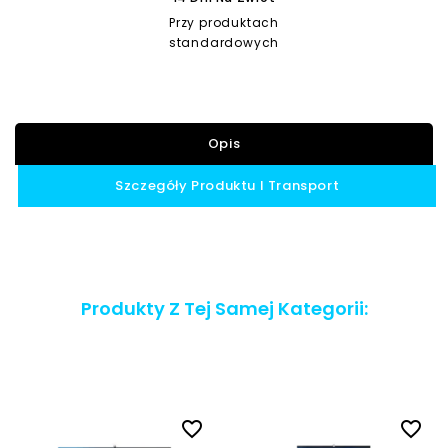
Przy produktach
standardowych
Opis
Szczegóły Produktu I Transport
Produkty Z Tej Samej Kategorii:
favorite_border
favorite_border