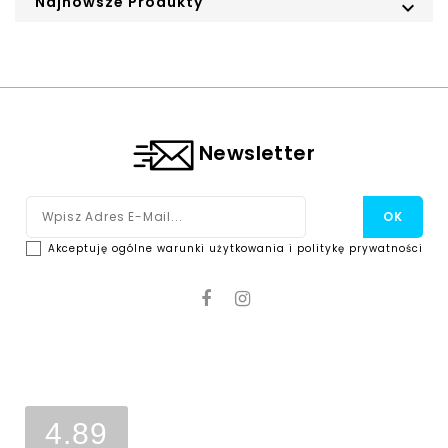
Najnowsze Produkty

Newsletter
Akceptuję ogólne warunki użytkowania i politykę prywatności
Ocena sklepu
Opinie, z których została wyliczona
średnia, są wystawione przez
4.89
zweryfikowanych klientów, którzy