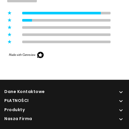
dokonali zakupu w sklepie.
5
(8)
4
(1)
3
(0)
2
(0)
1
(0)
Dane Kontaktowe

PŁATNOŚCI

Produkty

Nasza Firma
