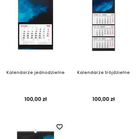
Kalendarze jednodzielne
Kalendarze trójdzielne
Cena
Cena
100,00 zł
100,00 zł
favorite_border