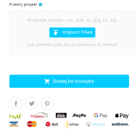
Prześlij projekt
info
Rodzaje plików
:
cdr, pdf, ai, jpg, tif, zip
publish
Import Files
Lub umieść plik do przesłania w ramce
Dodaj Do Koszyka
