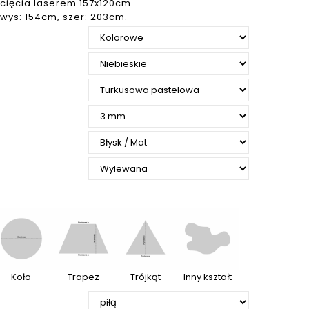
cięcia laserem 157x120cm.
wys: 154cm, szer: 203cm.
Koło
Trapez
Trójkąt
Inny kształt