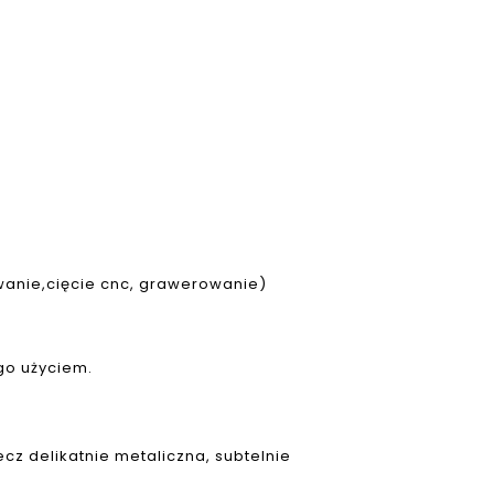
owanie,cięcie cnc, grawerowanie)
ego użyciem.
ecz delikatnie metaliczna, subtelnie