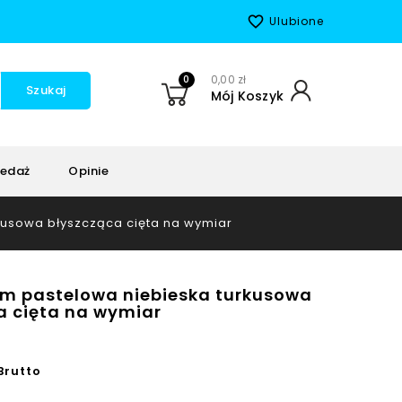
favorite_border
Ulubione
0
0,00 zł
Szukaj
Mój Koszyk
edaż
Opinie
kusowa błyszcząca cięta na wymiar
m pastelowa niebieska turkusowa
a cięta na wymiar
Brutto