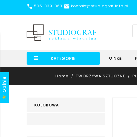


505-339-363
kontakt@studiograf.info.pl
KATEGORIE
O Nas
Home
TWORZYWA SZTUCZNE
P
Opinie
KOLOROWA