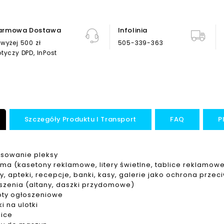
armowa Dostawa
Infolinia
wyżej 500 zł
505-339-363
tyczy DPD, InPost
Szczegóły Produktu I Transport
FAQ
P
osowanie pleksy
ma (kasetony reklamowe, litery świetlne, tablice reklamowe
y, apteki, recepcje, banki, kasy, galerie jako ochrona prze
szenia (altany, daszki przydomowe)
oty ogłoszeniowe
ki na ulotki
ice