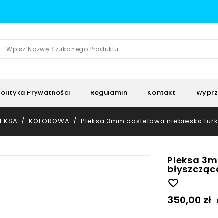
Polityka Prywatności
Regulamin
Kontakt
Wyprz
LEKSA
KOLOROWA
Pleksa 3mm pastelowa niebieska tur
Pleksa 3m
błyszcząc
favorite_border
350,00 zł