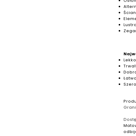
Osło
Alter
Ścian
Eleme
Lustr
Zega
Najw
Lekko
Trwa
Dobr
Łatwo
Szer
Produ
Grani
Dost
Matow
odbij