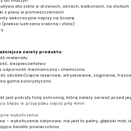
ny do maszyn
natywa dla szkła w drzwiach, oknach, balkonach, na stołach
ki z plexy w pomieszczeniach
nty dekoracyjne napisy na ścianę
a (pleksa lustrzana srebrna i złota)
ry
ażniejsze zalety produktu:
ść materiału
łość, bezpieczeństwo
a odporność mechaniczna i chemiczna
ść obróbki(cięcie laserowe, wtryskiwanie, zaginanie, frez
oka gama kolorystyczna
kt jest pokryty folią ochronną, którą należy zerwać przed j
ca błędu w przypadku cięcia piłą 4mm.
ępne wykończenia:
e – wykończenie satynowe; nie jest to pełny, głęboki mat, l
ająca światło powierzchnia.