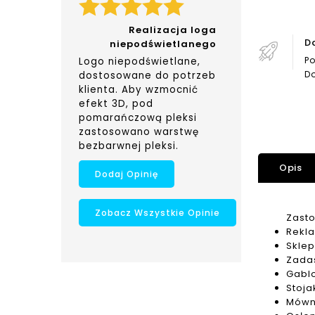
Realizacja loga
D
niepodświetlanego
Po
Logo niepodświetlane,
Do
dostosowane do potrzeb
klienta. Aby wzmocnić
efekt 3D, pod
pomarańczową pleksi
zastosowano warstwę
bezbarwnej pleksi.
Opis
Dodaj Opinię
Zobacz Wszystkie Opinie
Zast
Rekla
Sklep
Zada
Gabl
Stoja
Mówn