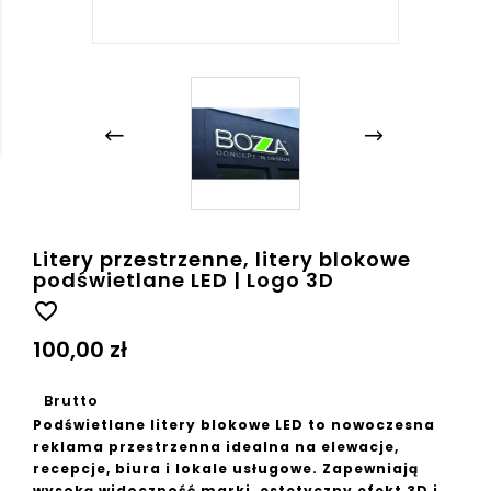
Litery przestrzenne, litery blokowe
podświetlane LED | Logo 3D
favorite_border
100,00 zł
Brutto
Podświetlane litery blokowe LED to nowoczesna
reklama przestrzenna idealna na elewacje,
recepcje, biura i lokale usługowe. Zapewniają
wysoką widoczność marki, estetyczny efekt 3D i