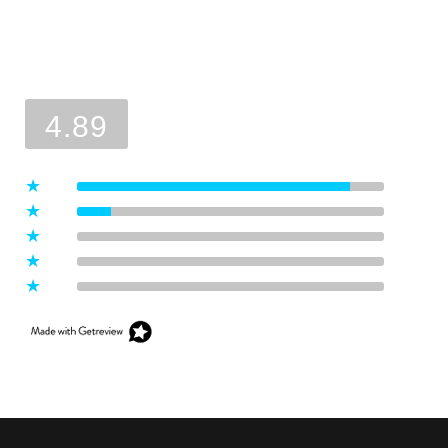
Ocena sklepu
Opinie, z których została wyliczona
średnia, są wystawione przez
4.89
zweryfikowanych klientów, którzy
dokonali zakupu w sklepie.
5
(8)
4
(1)
3
(0)
2
(0)
1
(0)