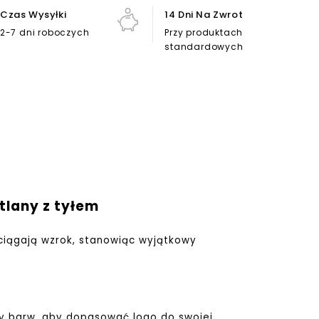
Czas Wysyłki
14 Dni Na Zwrot
2-7 dni roboczych
Przy produktach
standardowych
tlany z tyłem
yciągają wzrok, stanowiąc wyjątkowy
ty barw, aby dopasować logo do swojej