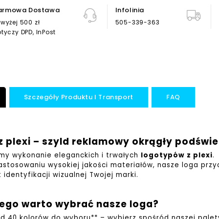
armowa Dostawa
Infolinia
wyżej 500 zł
505-339-363
tyczy DPD, InPost
Szczegóły Produktu I Transport
FAQ
z plexi – szyld reklamowy okrągły podświe
my wykonanie eleganckich i trwałych
logotypów z plexi
.
zastosowaniu wysokiej jakości materiałów, nasze loga prz
 identyfikacji wizualnej Twojej marki.
ego warto wybrać nasze loga?
d 40 kolorów do wyboru** – wybierz spośród naszej pale