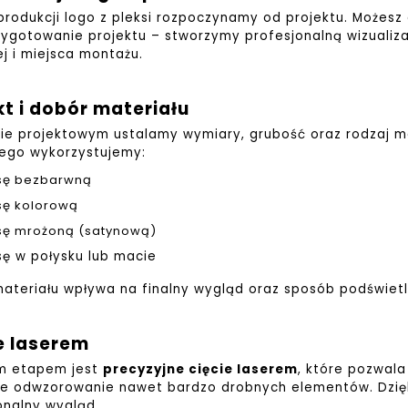
produkcji logo z pleksi rozpoczynamy od projektu. Możesz d
ygotowanie projektu – stworzymy profesjonalną wizualiza
ej i miejsca montażu.
kt i dobór materiału
ie projektowym ustalamy wymiary, grubość oraz rodzaj ma
ego wykorzystujemy:
sę bezbarwną
sę kolorową
sę mrożoną (satynową)
sę w połysku lub macie
ateriału wpływa na finalny wygląd oraz sposób podświetl
e laserem
ym etapem jest
precyzyjne cięcie laserem
, które pozwala
e odwzorowanie nawet bardzo drobnych elementów. Dzięki 
onalny wygląd.