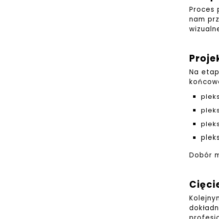
Proces 
nam prz
wizualn
Proje
Na etap
końcow
plek
plek
plek
plek
Dobór m
Cięci
Kolejn
dokładn
profesj