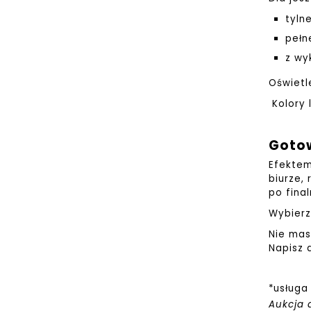
tyln
pełn
z wy
Oświetl
Kolory 
Gotow
Efektem
biurze,
po fina
Wybierz
Nie mas
Napisz 
*usługa
Aukcja 