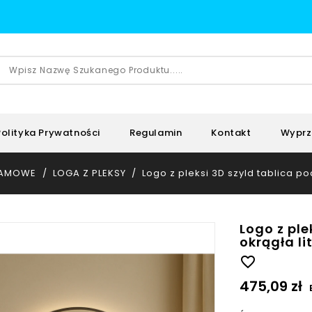
Polityka Prywatności
Regulamin
Kontakt
Wyprz
KLAMOWE
LOGA Z PLEKSY
Logo z pleksi 3D szyld tablica po
Logo z ple
okrągła lit
favorite_border
475,09 zł