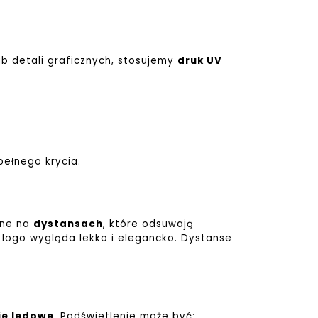
ub detali graficznych, stosujemy
druk UV
pełnego krycia.
ane na
dystansach
, które odsuwają
 logo wygląda lekko i elegancko. Dystanse
ie ledowe
. Podświetlenie może być: