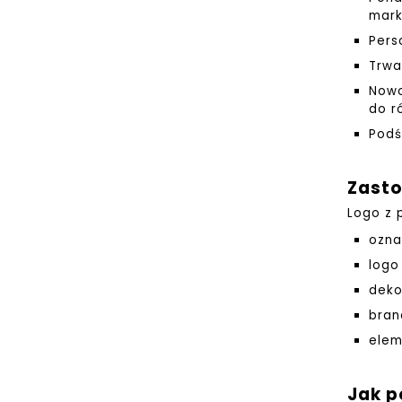
mark
Pers
Trwa
Nowo
do r
Podś
Zasto
Logo z 
ozna
logo
deko
bran
elem
Jak p