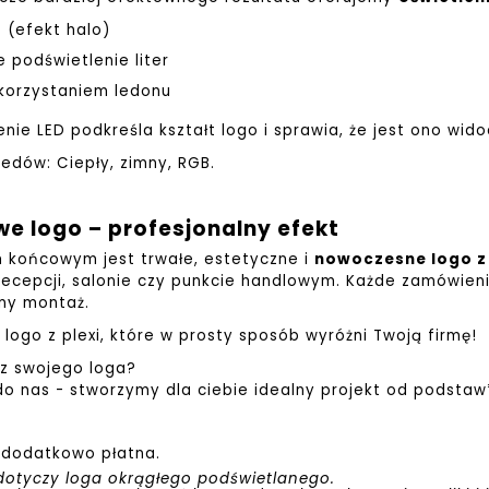
e (efekt halo)
e podświetlenie liter
korzystaniem ledonu
enie LED podkreśla kształt logo i sprawia, że jest ono wid
ledów: Ciepły, zimny, RGB.
e logo – profesjonalny efekt
 końcowym jest trwałe, estetyczne i
nowoczesne logo z
 recepcji, salonie czy punkcie handlowym. Każde zamówieni
lny montaż.
 logo z plexi, które w prosty sposób wyróżni Twoją firmę!
z swojego loga?
do nas - stworzymy dla ciebie idealny projekt od podstaw
 dodatkowo płatna.
dotyczy loga okrągłego podświetlanego.