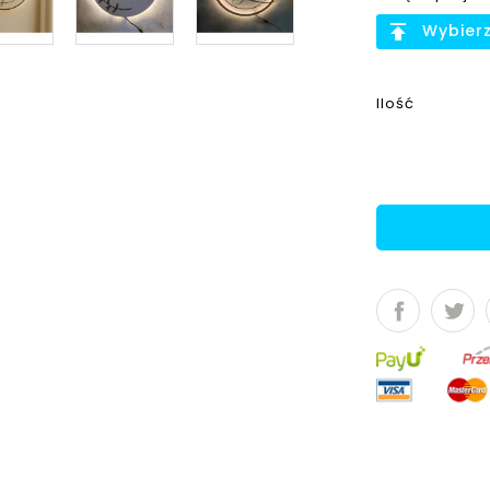
publish
Wybierz
Ilość