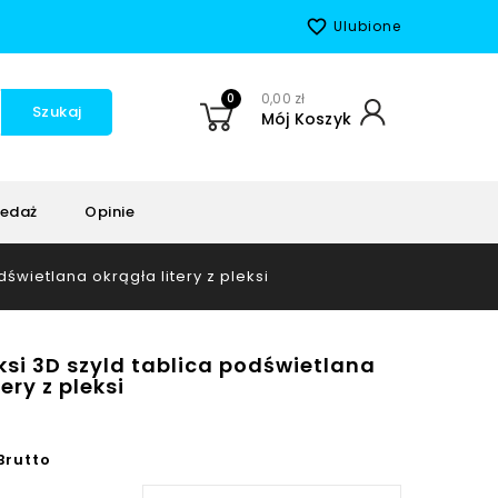
favorite_border
Ulubione
0
0,00 zł
Szukaj
Mój Koszyk
edaż
Opinie
dświetlana okrągła litery z pleksi
ksi 3D szyld tablica podświetlana
ery z pleksi
Brutto