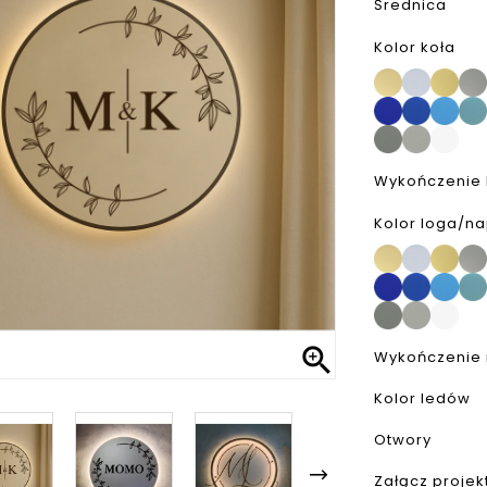
Średnica
Kolor koła
Wykończenie 
Kolor loga/n

Wykończenie
Kolor ledów
Otwory
Załącz projek