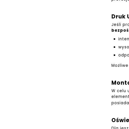
Druk 
Jeśli p
bezpoś
inte
wyso
odpo
Możliwe
Mont
W celu 
element
posiada
Oświe
Dla jes