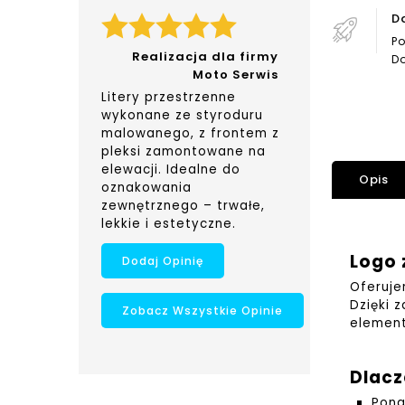
D
Po
Realizacja dla firmy
Do
Moto Serwis
Litery przestrzenne
wykonane ze styroduru
malowanego, z frontem z
pleksi zamontowane na
elewacji. Idealne do
Opis
oznakowania
zewnętrznego – trwałe,
lekkie i estetyczne.
Logo 
Dodaj Opinię
Oferuje
Dzięki 
Zobacz Wszystkie Opinie
element
Dlacz
Pona