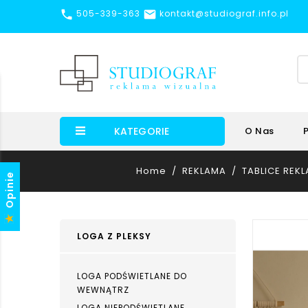


505-339-363
kontakt@studiograf.info.pl
KATEGORIE
O Nas
Home
REKLAMA
TABLICE RE
Opinie
LOGA Z PLEKSY
LOGA PODŚWIETLANE DO
WEWNĄTRZ
LOGA NIEPODŚWIETLANE