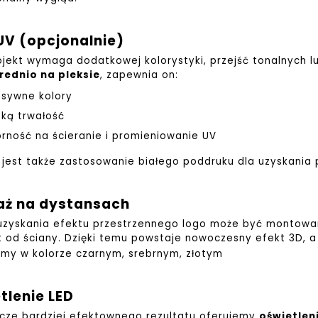
UV (opcjonalnie)
rojekt wymaga dodatkowej kolorystyki, przejść tonalnych l
rednio na pleksie
, zapewnia on:
nsywne kolory
ką trwałość
rność na ścieranie i promieniowanie UV
 jest także zastosowanie białego poddruku dla uzyskania 
aż na dystansach
uzyskania efektu przestrzennego logo może być montow
 od ściany. Dzięki temu powstaje nowoczesny efekt 3D, a
my w kolorze czarnym, srebrnym, złotym
tlenie LED
zcze bardziej efektownego rezultatu oferujemy
oświetlen