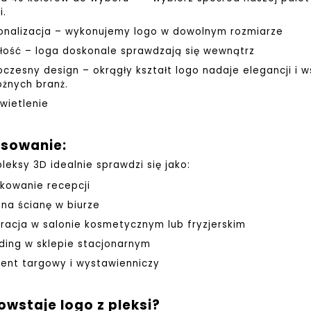
i.
onalizacja – wykonujemy logo w dowolnym rozmiarze
łość – loga doskonale sprawdzają się wewnątrz
czesny design – okrągły kształt logo nadaje elegancji i 
óżnych branż.
wietlenie
sowanie:
pleksy 3D idealnie sprawdzi się jako:
kowanie recepcji
 na ścianę w biurze
racja w salonie kosmetycznym lub fryzjerskim
ding w sklepie stacjonarnym
ent targowy i wystawienniczy
owstaje logo z pleksi?