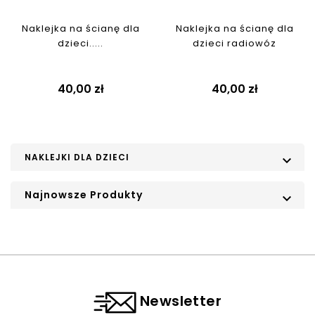
Naklejka na ścianę dla
Naklejka na ścianę dla
dzieci.....
dzieci radiowóz
Cena
Cena
40,00 zł
40,00 zł
NAKLEJKI DLA DZIECI

Najnowsze Produkty

Newsletter