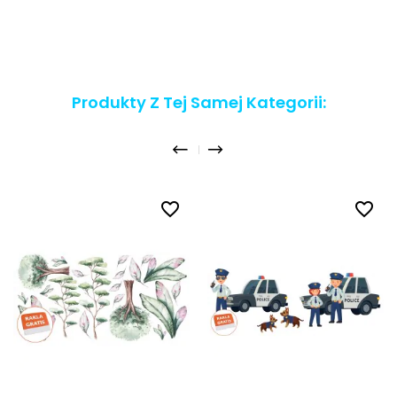
Produkty Z Tej Samej Kategorii:
favorite_border
favorite_border