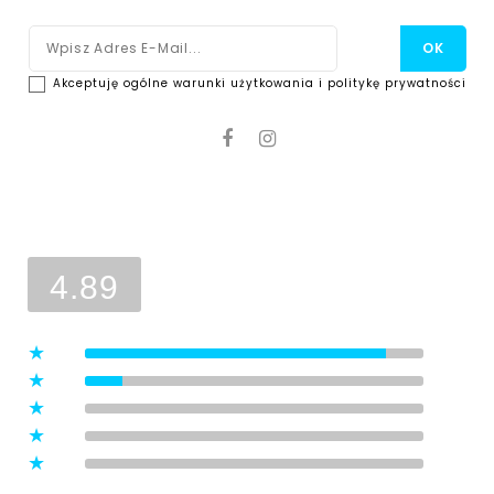
Akceptuję ogólne warunki użytkowania i politykę prywatności
Ocena sklepu
Opinie, z których została wyliczona
średnia, są wystawione przez
4.89
zweryfikowanych klientów, którzy
dokonali zakupu w sklepie.
5
(8)
4
(1)
3
(0)
2
(0)
1
(0)