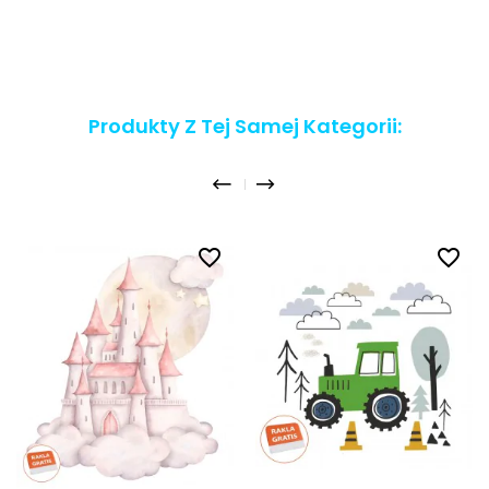
Produkty Z Tej Samej Kategorii:
favorite_border
favorite_border