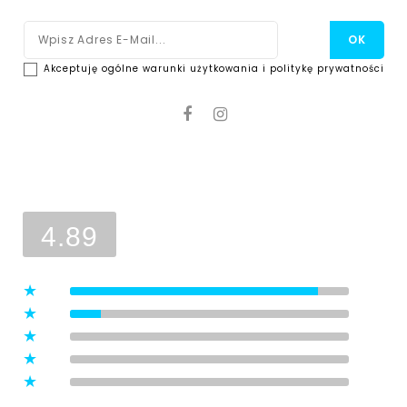
Akceptuję ogólne warunki użytkowania i politykę prywatności
Ocena sklepu
Opinie, z których została wyliczona
średnia, są wystawione przez
4.89
zweryfikowanych klientów, którzy
dokonali zakupu w sklepie.
5
(8)
4
(1)
3
(0)
2
(0)
1
(0)