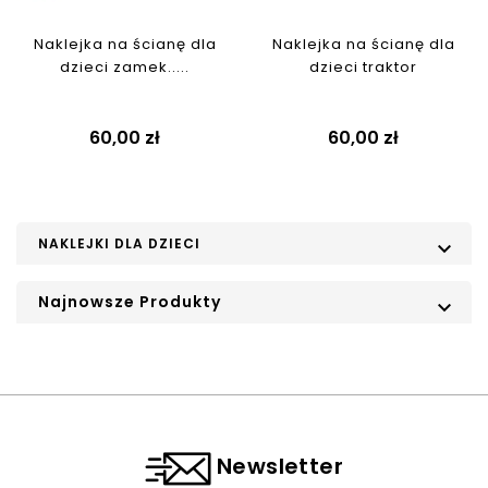
Naklejka na ścianę dla
Naklejka na ścianę dla
dzieci zamek.....
dzieci traktor
Cena
Cena
60,00 zł
60,00 zł
NAKLEJKI DLA DZIECI

Najnowsze Produkty

Newsletter