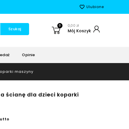
favorite_border
Ulubione
0
0,00 zł
Szukaj
Mój Koszyk
edaż
Opinie
 koparki maszyny
a ścianę dla dzieci koparki
utto