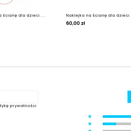
 ścianę dla dzieci.....
Naklejka na ścianę dla dzieci..
Cena
60,00 zł
itykę prywatności
5
4