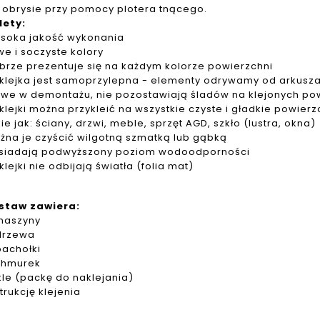
 obrysie przy pomocy plotera tnącego.
lety:
soka jakość wykonania
we i soczyste kolory
brze prezentuje się na każdym kolorze powierzchni
klejka jest samoprzylepna - elementy odrywamy od arkusza 
twe w demontażu, nie pozostawiają śladów na klejonych po
klejki można przykleić na wszystkie czyste i gładkie powier
kie jak: ściany, drzwi, meble, sprzęt AGD, szkło (lustra, okna)
żna je czyścić wilgotną szmatką lub gąbką
siadają podwyższony poziom wodoodporności
klejki nie odbijają światła (folia mat)
staw zawiera:
maszyny
drzewa
pachołki
chmurek
kle (packę do naklejania)
strukcję klejenia