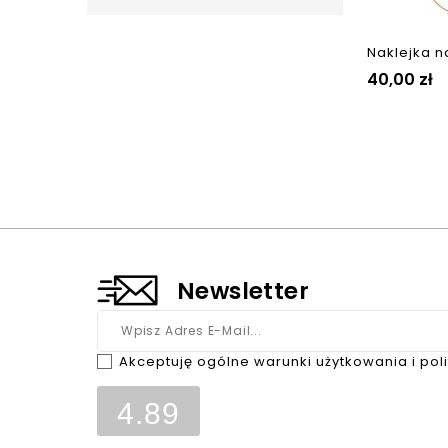
Naklejka na
Cena
40,00 zł
Newsletter
Akceptuję ogólne warunki użytkowania i pol
4.89