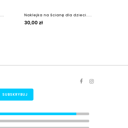
...
Naklejka na ścianę dla dzieci.....
Cena
30,00 zł
Ocena sklepu
(8)
(1)
(0)