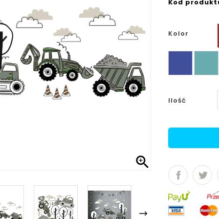
Kod produkt
Kolor
granat
morski
Ilość
