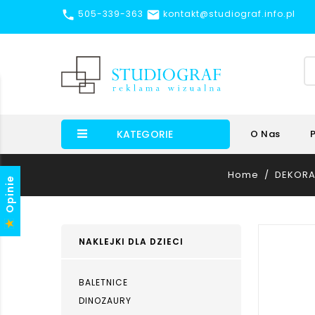


505-339-363
kontakt@studiograf.info.pl
KATEGORIE
O Nas
Home
DEKORA
Opinie
NAKLEJKI DLA DZIECI
BALETNICE
DINOZAURY