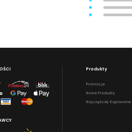
3
ystawione przez zweryfikowanych
2
1
OŚCI
Produkty
Promocje
Nowe Produkty
Najczęściej Kupowane
AWCY