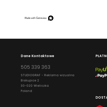
Opinie, z których została wyliczona średnia, są w
klientów, którzy dokonali zakupu w sklepie.
Dane Kontaktowe
PŁATN
505 339 363
STUDIOGRAF - Reklama wizualna
Biskupice 2
30-020 Wieliczka
Poland
DOST