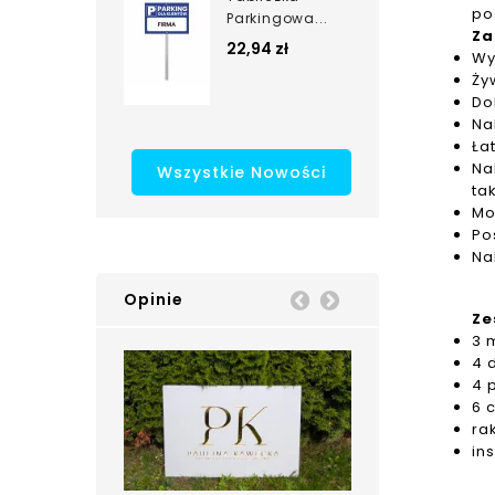
po
Parkingowa...
Za
22,94 zł
Wy
Ży
Do
Na
Ła
Na
Wszystkie Nowości
ta
Mo
Po
Na
Opinie
Prev
Next
Ze
3 
4 
4 
6 
ra
in