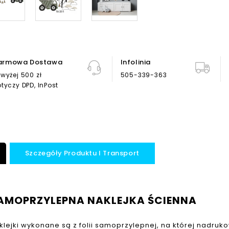
armowa Dostawa
Infolinia
wyżej 500 zł
505-339-363
tyczy DPD, InPost
Szczegóły Produktu I Transport
AMOPRZYLEPNA NAKLEJKA ŚCIENNA
klejki wykonane są z folii samoprzylepnej, na której nadruk