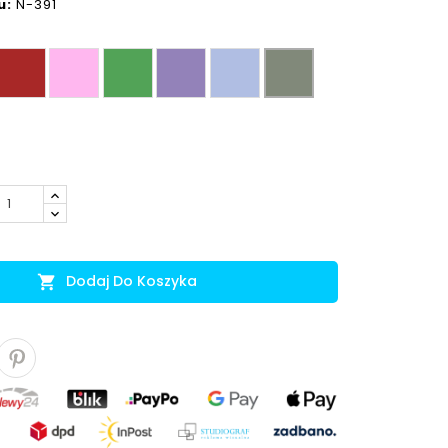
u:
N-391
Czerwony
róż
zieleń
fiolet
błękit
wojskowa
zieleń
Dodaj Do Koszyka
