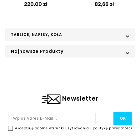
Cena
Cena
220,00 zł
82,66 zł
TABLICE, NAPISY, KOŁA

Najnowsze Produkty

Newsletter
Akceptuję ogólne warunki użytkowania i politykę prywatności