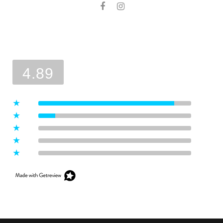
Ocena sklepu
Opinie, z których została wyliczona
średnia, są wystawione przez
4.89
zweryfikowanych klientów, którzy
dokonali zakupu w sklepie.
5
(8)
4
(1)
3
(0)
2
(0)
1
(0)