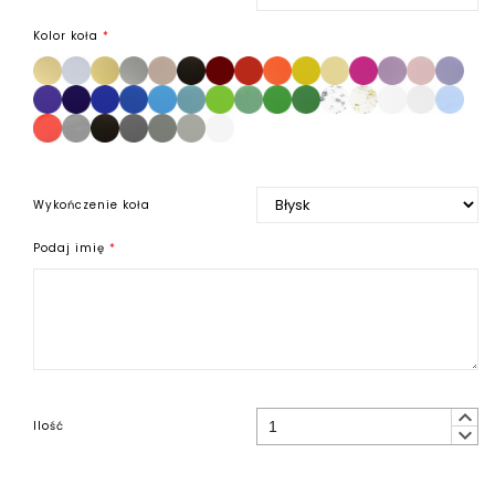
Kolor koła
*
Wykończenie koła
Podaj imię
*
keyboard_arrow_up
Ilość
keyboard_arrow_down