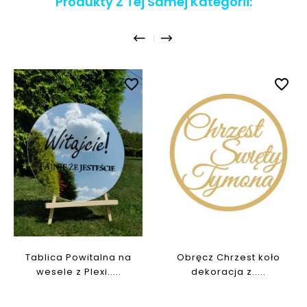
Produkty Z Tej Samej Kategorii:
favorite_border
favorite_border
Tablica Powitalna na
Obręcz Chrzest koło
wesele z Plexi.....
dekoracja z.....