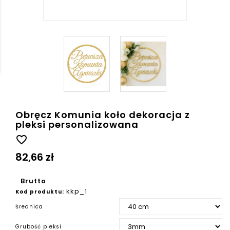
Obręcz Komunia koło dekoracja z
pleksi personalizowana
favorite_border
82,66 zł
Brutto
kkp_1
Kod produktu:
Średnica
Grubość pleksi