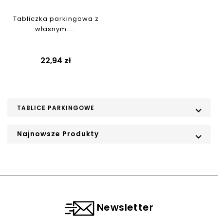
Tabliczka parkingowa z
własnym.....
Cena
22,94 zł
TABLICE PARKINGOWE

Najnowsze Produkty

Newsletter