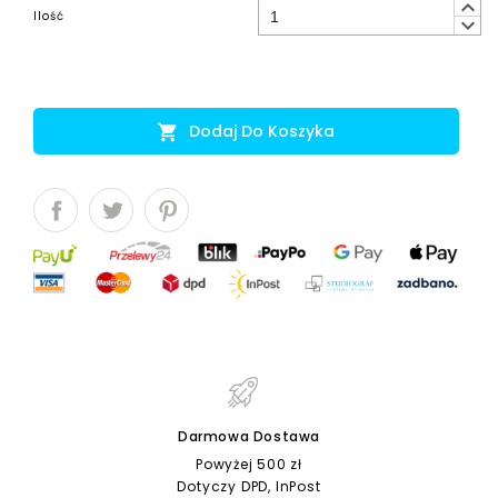
keyboard_arrow_up
Ilość
keyboard_arrow_down
Dodaj Do Koszyka

Darmowa Dostawa
Powyżej 500 zł
Dotyczy DPD, InPost