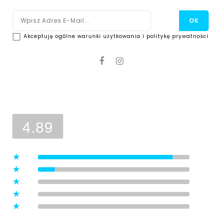
Akceptuję ogólne warunki użytkowania i politykę prywatności
Ocena sklepu
Opinie, z których została wyliczona
średnia, są wystawione przez
4.89
zweryfikowanych klientów, którzy
dokonali zakupu w sklepie.
5
(8)
4
(1)
3
(0)
2
(0)
1
(0)