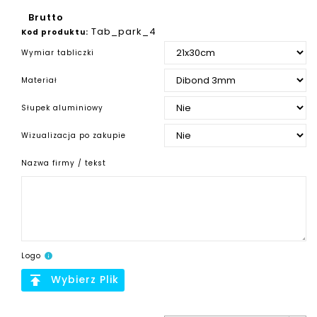
Brutto
Tab_park_4
Kod produktu:
Wymiar tabliczki
Materiał
Słupek aluminiowy
Wizualizacja po zakupie
Nazwa firmy / tekst
Logo
info
publish
Wybierz Plik