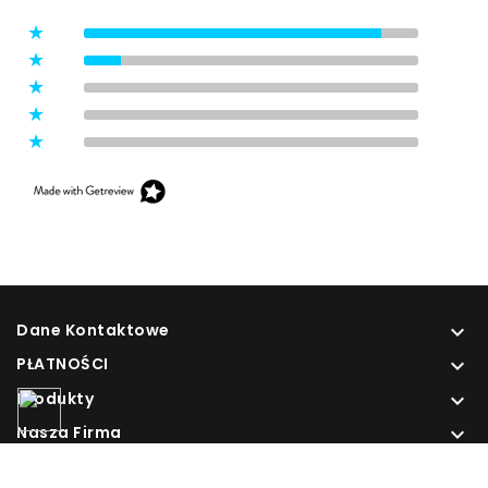
5
(8)
4
(1)
3
(0)
2
(0)
1
(0)
Dane Kontaktowe

PŁATNOŚCI

Produkty

Nasza Firma
