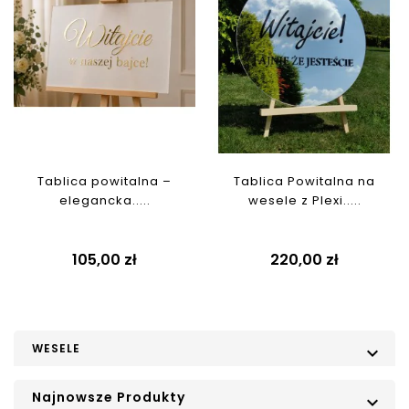
Tablica powitalna –
Tablica Powitalna na
elegancka.....
wesele z Plexi.....
Cena
Cena
105,00 zł
220,00 zł
WESELE

Najnowsze Produkty
