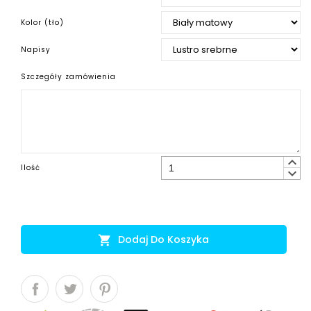
Kolor (tło)
Napisy
Szczegóły zamówienia
keyboard_arrow_up
Ilość
keyboard_arrow_down
Dodaj Do Koszyka
