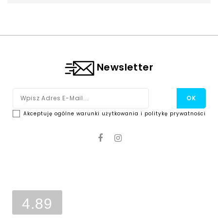
Newsletter
Akceptuję ogólne warunki użytkowania i politykę prywatności
Ocena sklepu
Opinie, z których została wyliczona
średnia, są wystawione przez
4.89
zweryfikowanych klientów, którzy
dokonali zakupu w sklepie.