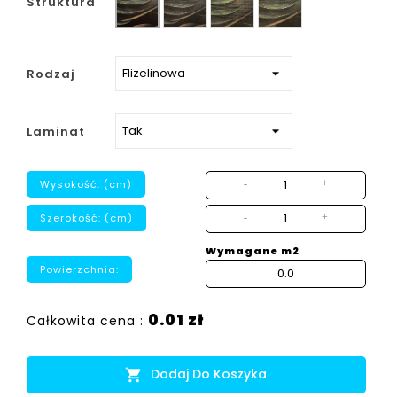
Struktura
strukturalny
Rodzaj
Laminat
Wysokość: (cm)
-
+
Szerokość: (cm)
-
+
Wymagane m2
Powierzchnia:
0.01 zł
Całkowita cena :
Dodaj Do Koszyka
