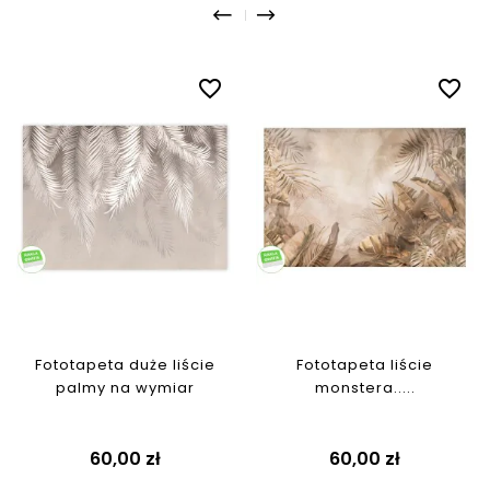
favorite_border
favorite_border
Fototapeta duże liście
Fototapeta liście
palmy na wymiar
monstera.....
Cena
Cena
60,00 zł
60,00 zł