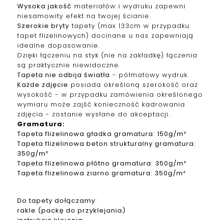
Wysoka jakość
materiałów i wydruku zapewni
niesamowity efekt na twojej ścianie.
Szerokie bryty
tapety (max 133cm w przypadku
tapet f
lizelinowych
) docinane u nas zapewniają
idealne dopasowanie.
Dzięki łączeniu na styk (nie na zakładkę) łączenia
są praktycznie niewidoczne.
Tapeta nie odbija światła
- półmatowy wydruk.
Każde zdjęcie
posiada określoną szerokość oraz
wysokość - w przypadku zamówienia określonego
wymiaru może zajść konieczność kadrowania
zdjęcia - zostanie wysłane do akceptacji.
Gramatura
:
Tapeta
f
lizelinowa
gładka gramatura: 150g/m²
Tapeta
f
lizelinowa
beton strukturalny gramatura:
350g/m²
Tapeta
f
lizelinowa
płótno gramatura: 350g/m²
Tapeta
f
lizelinowa
ziarno gramatura: 350g/m²
Do tapety dołączamy:
rakle (packę do przyklejania)