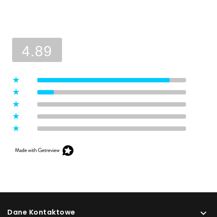
Ocena sklepu
Opinie, z których została wyliczona
średnia, są wystawione przez
4.89
zweryfikowanych klientów, którzy
dokonali zakupu w sklepie.
5
(8)
4
(1)
3
(0)
2
(0)
1
(0)
Dane Kontaktowe
