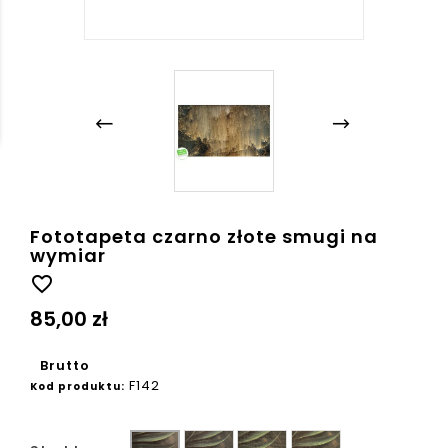
Fototapeta czarno złote smugi na
wymiar
favorite_border
85,00 zł
Brutto
F142
Kod produktu:
Ziarno
Płótno
Beton
Gładka