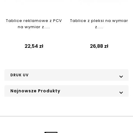
Tablice reklamowe z PCV
Tablice z pleksi na wymiar
na wymiar z.....
z.....
Cena
Cena
22,54 zł
26,88 zł
DRUK UV

Najnowsze Produkty
