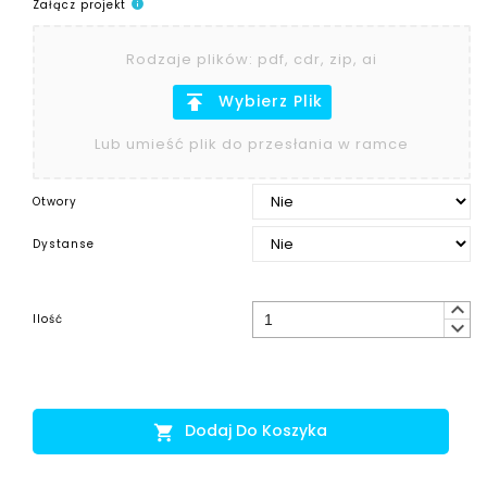
Załącz projekt
info
Rodzaje plików
:
pdf, cdr, zip, ai
publish
Wybierz Plik
Lub umieść plik do przesłania w ramce
Otwory
Dystanse
keyboard_arrow_up
Ilość
keyboard_arrow_down
Dodaj Do Koszyka
