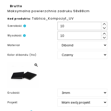
Brutto
Maksymalna powierzchnia zadruku 58x88cm
Tablica_Kompozyt_UV
Kod produktu:
keyboard_arrow_up
Szerokość
info
keyboard_arrow_down
keyboard_arrow_up
Wysokość
info
keyboard_arrow_down
Materiał
Kolor dibondu (tło)
zoom_in
Grubość
Projekt