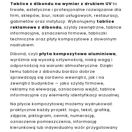
Tablice z dibondu na wymiar z drukiem UV
to
trwałe, estetyczne i profesjonalne rozwiązanie dla
firm, sklepów, biur, lokali usługowych, restauracji,
gabinetów oraz instytucji. Wykonujemy
tablice
reklamowe z dibondu
, szyldy zewnętrzne, tablice
informacyjne, oznaczenia firmowe, tabliczki
techniczne oraz płyty kompozytowe z dowolnym
nadrukiem.
Dibond, czyli
płyta kompozytowa aluminiowa
,
wyróżnia się wysoką sztywnością, niską wagą i
odpornością na warunki atmosferyczne. Dzięki
temu tablice z dibondu bardzo dobrze
sprawdzają się zarówno wewnątrz, jak i na
zewnątrz budynków — jako szyldy firmowe,
reklamy na elewację, oznaczenia wejść, tablice
informacyjne czy elementy identyfikacji wizualnej.
Na płycie kompozytowej możemy wydrukować
praktycznie każdy projekt: logo, tekst, grafikę,
zdjęcie, piktogram, cennik, numerację,
oznaczenie pomieszczenia, informację
kierunkową lub indywidualny wzór przygotowany