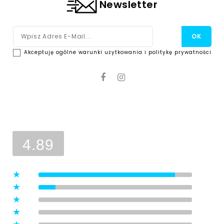
Newsletter
Akceptuję ogólne warunki użytkowania i politykę prywatności
Ocena sklepu
Opinie, z których została wyliczona
średnia, są wystawione przez
4.89
zweryfikowanych klientów, którzy
dokonali zakupu w sklepie.
5
(8)
4
(1)
3
(0)
2
(0)