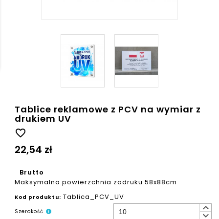
Tablice reklamowe z PCV na wymiar z
drukiem UV
favorite_border
22,54 zł
Brutto
Maksymalna powierzchnia zadruku 58x88cm
Tablica_PCV_UV
Kod produktu:
keyboard_arrow_up
Szerokość
info
keyboard_arrow_down