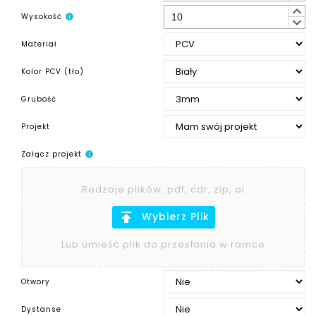
keyboard_arrow_up
Wysokość
info
keyboard_arrow_down
Materiał
Kolor PCV (tło)
Grubość
Projekt
Załącz projekt
info
Rodzaje plików
:
pdf, cdr, zip, ai
publish
Wybierz Plik
Lub umieść plik do przesłania w ramce
Otwory
Dystanse