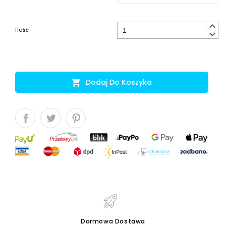
keyboard_arrow_up
Ilość
keyboard_arrow_down
Dodaj Do Koszyka

Darmowa Dostawa