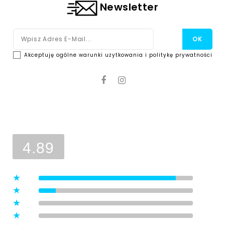
Newsletter
Akceptuję ogólne warunki użytkowania i politykę prywatności
Ocena sklepu
Opinie, z których została wyliczona
średnia, są wystawione przez
4.89
zweryfikowanych klientów, którzy
dokonali zakupu w sklepie.
5
(8)
4
(1)
3
(0)
2
(0)