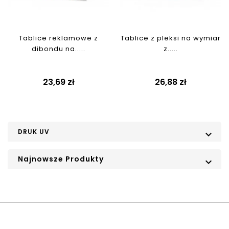
Tablice reklamowe z
Tablice z pleksi na wymiar
dibondu na.....
z.....
Cena
Cena
23,69 zł
26,88 zł
DRUK UV

Najnowsze Produkty
