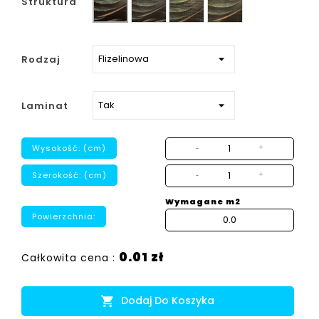
Struktura
strukturalny
Rodzaj
Laminat
Wysokość: (cm)
-
+
Szerokość: (cm)
-
+
Wymagane m2
Powierzchnia:
0.01 zł
Całkowita cena :
Dodaj Do Koszyka
