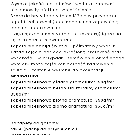
Wysoka jakość
materiałów i wydruku zapewni
niesamowity efekt na twojej ścianie.
Szerokie bryty
tapety (max 133cm w przypadku
tapet f
lizelinowych
) docinane u nas zapewniają
idealne dopasowanie.
Dzięki łączeniu na styk (nie na zakładkę) łączenia
są praktycznie niewidoczne.
Tapeta nie odbija światła
- półmatowy wydruk.
Każde zdjęcie
posiada określoną szerokość oraz
wysokość - w przypadku zamówienia określonego
wymiaru może zajść konieczność kadrowania
zdjęcia - zostanie wysłane do akceptacji.
Gramatura
:
Tapeta
f
lizelinowa
gładka gramatura: 150g/m²
Tapeta
f
lizelinowa
beton strukturalny gramatura:
350g/m²
Tapeta
f
lizelinowa
płótno gramatura: 350g/m²
Tapeta
f
lizelinowa
ziarno gramatura: 350g/m²
Do tapety dołączamy:
rakle (packę do przyklejania)