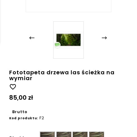
Fototapeta drzewa las ścieżka na
wymiar
favorite_border
85,00 zł
Brutto
F2
Kod produktu:
Ziarno
Płótno
Beton
Gładka