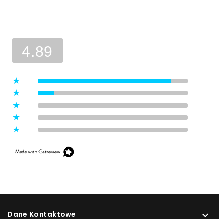
Ocena sklepu
Opinie, z których została wyliczona
średnia, są wystawione przez
4.89
zweryfikowanych klientów, którzy
dokonali zakupu w sklepie.
5
(8)
4
(1)
3
(0)
2
(0)
1
(0)
Dane Kontaktowe
