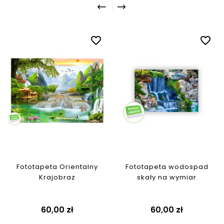
favorite_border
favorite_border
Fototapeta Orientalny
Fototapeta wodospad
Krajobraz
skały na wymiar
Cena
Cena
60,00 zł
60,00 zł