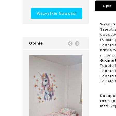
Opis
Wszystkie Nowości
Wysoka 
Szerokie
dopaso
Dzięki ł
Opinie
Prev
Next
Tapeta n
Każde z
może za
Grama
Tapeta
Tapeta
Tapeta
Tapeta
Do tape
rakle (
instrukc