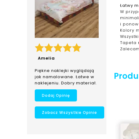
Łatwy m
W przypa
minimal
i ponow
Kolory 
Wszystk
Tapeta 
Zalecam
Amelia
Piękne naklejki wyglądają
Produk
jak namalowane. Łatwe w
naklejeniu. Dobry materiał.
Dodaj Opinię
Zobacz Wszystkie Opinie