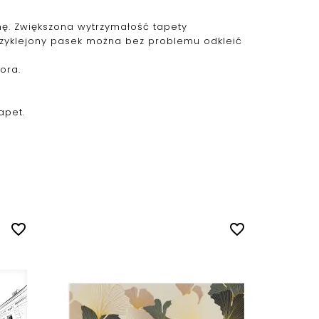
ianę. Zwiększona wytrzymałość tapety
przyklejony pasek można bez problemu odkleić
ora.
apet.
favorite_border
favorite_border
Fotota
na.....
Cena
60,00 