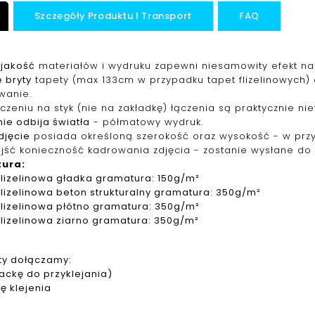
Szczegóły Produktu I Transport
FAQ
jakość
materiałów i wydruku zapewni niesamowity efekt na 
 bryty
tapety (max 133cm w przypadku tapet f
lizelinowych
)
wanie.
ączeniu na styk (nie na zakładkę) łączenia są praktycznie ni
ie odbija światła
- półmatowy wydruk.
djęcie
posiada określoną szerokość oraz wysokość - w pr
jść konieczność kadrowania zdjęcia - zostanie wysłane do 
tura
:
f
lizelinowa
gładka gramatura: 150g/m²
f
lizelinowa
beton strukturalny gramatura: 350g/m²
f
lizelinowa
płótno gramatura: 350g/m²
f
lizelinowa
ziarno gramatura: 350g/m²
ty dołączamy:
packę do przyklejania)
ję klejenia