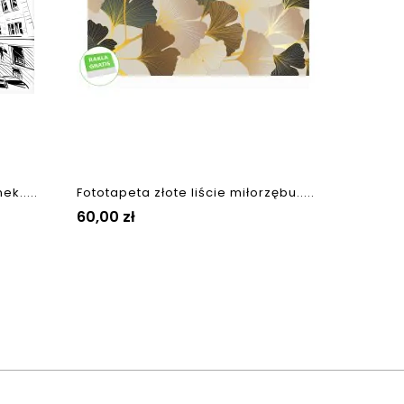
k.....
Fototapeta złote liście miłorzębu.....
Cena
60,00 zł