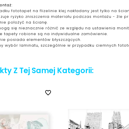
ontaż:
dku fototapet na flizelinie klej nakładany jest tylko na śc
izuje ryzyko zniszczenia materiału podczas montażu - źle 
nie położyć na ścianę.
mogą się nieznacznie różnić ze względu na ustawienia monit
ie tapety robione są na indywidualne zamówienie.
nie posiada elementów błyszczących.
y wybór laminatu, szczególnie w przypadku ciemnych fotot
ty Z Tej Samej Kategorii:
favorite_border