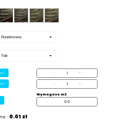
Gładka
Ziarno
Beton
Płótno
strukturalny
m)
-
+
cm)
-
+
Wymagane m2
0.01 zł
na :