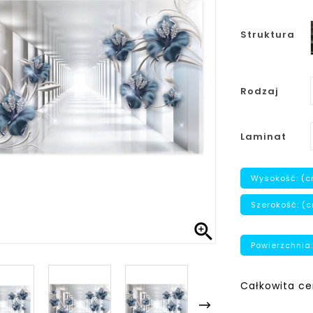
Struktura
Rodzaj
Laminat
Wysokość: (c
Szerokość: (

Powierzchnia:
Całkowita ce