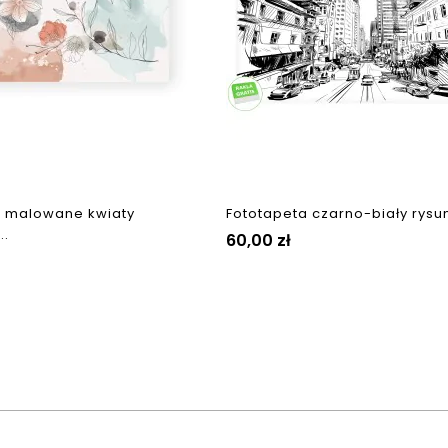
a malowane kwiaty
Fototapeta czarno-biały rysune
..
Cena
60,00 zł