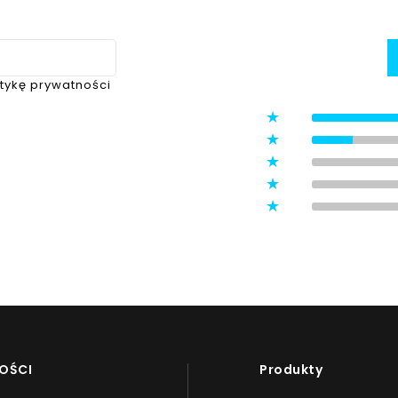
itykę prywatności
5
4
3
ystawione przez zweryfikowanych
2
1
OŚCI
Produkty