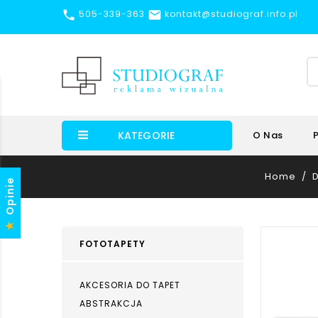


505-339-363
kontakt@studiograf.info.pl
KATEGORIE
O Nas
Home
Opinie
FOTOTAPETY
AKCESORIA DO TAPET
ABSTRAKCJA