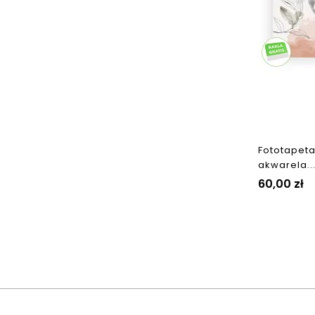
Fototapet
akwarela...
Cena
60,00 zł