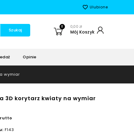
favorite_border
Ulubione
0
0,00 zł
Szukaj
Mój Koszyk
edaż
Opinie
na wymiar
a 3D korytarz kwiaty na wymiar
rutto
u:
F143