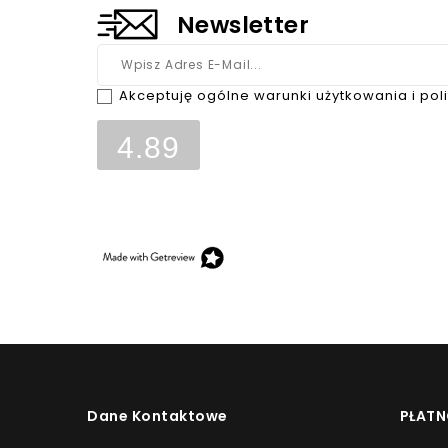
Newsletter
Akceptuję ogólne warunki użytkowania i pol
4.89
Opinie, z których została wyliczona średnia, są w
klientów, którzy dokonali zakupu w sklepie.
Dane Kontaktowe
PŁATN