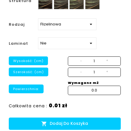
Struktura
strukturalny
Rodzaj
Laminat
Wysokość: (cm)
-
+
Szerokość: (cm)
-
+
Wymagane m2
Powierzchnia:
0.01 zł
Całkowita cena :
Dodaj Do Koszyka
