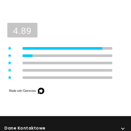
Ocena sklepu
Opinie, z których została wyliczona
średnia, są wystawione przez
4.89
zweryfikowanych klientów, którzy
dokonali zakupu w sklepie.
5
(8)
4
(1)
3
(0)
2
(0)
1
(0)
Dane Kontaktowe
