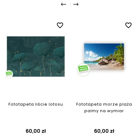
favorite_border
favorite_border
Fototapeta liście lotosu
Fototapeta morze plaża
palmy na wymiar
Cena
Cena
60,00 zł
60,00 zł