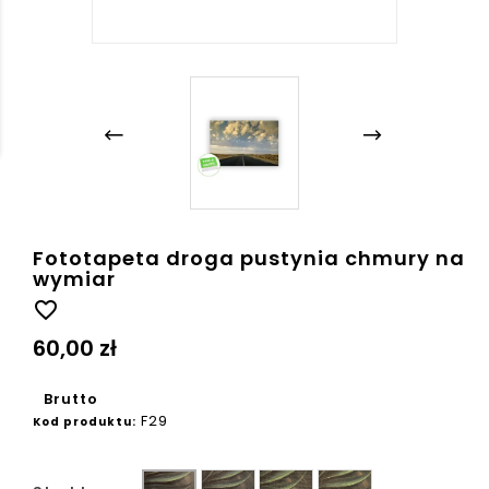
Fototapeta droga pustynia chmury na
wymiar
favorite_border
60,00 zł
Brutto
F29
Kod produktu:
Ziarno
Płótno
Beton
Gładka