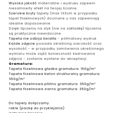
Wysoka jakość
materiałów i wydruku zapewni
niesamowity efekt na twojej ścianie.
Szerokie bryty
tapety (max 133cm w przypadku
tapet f
lizelinowych
) docinane u nas zapewniają
idealne dopasowanie.
Dzięki łączeniu na styk (nie na zakładkę) łączenia
są praktycznie niewidoczne.
Tapeta nie odbija światła
- półmatowy wydruk.
Każde zdjęcie
posiada określoną szerokość oraz
wysokość - w przypadku zamówienia określonego
wymiaru może zajść konieczność kadrowania
zdjęcia - zostanie wysłane do akceptacji.
Gramatura
:
Tapeta
f
lizelinowa
gładka gramatura: 150g/m²
Tapeta
f
lizelinowa
beton strukturalny gramatura:
350g/m²
Tapeta
f
lizelinowa
płótno gramatura: 350g/m²
Tapeta
f
lizelinowa
ziarno gramatura: 350g/m²
Do tapety dołączamy:
rakle (packę do przyklejania)