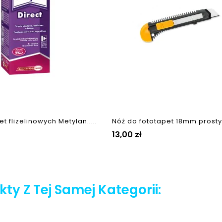
et flizelinowych Metylan.....
Nóż do fototapet 18mm prosty z
Cena
13,00 zł
ty Z Tej Samej Kategorii: