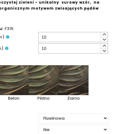
czystej zieleni - unikalny surowy wzór, na
 organicznym motywem zwisających pędów
u:
F315
keyboard_arrow_up
m)
info
keyboard_arrow_down
keyboard_arrow_up
m)
info
keyboard_arrow_down
Beton
Płótno
Ziarno