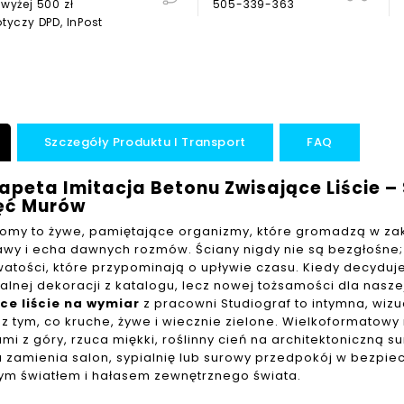
wyżej 500 zł
505-339-363
tyczy DPD, InPost
Szczegóły Produktu I Transport
FAQ
apeta Imitacja Betonu Zwisające Liście – 
ęć Murów
omy to żywe, pamiętające organizmy, które gromadzą w za
kawy i echa dawnych rozmów. Ściany nigdy nie są bezgłośne;
atości, które przypominają o upływie czasu. Kiedy decyduj
alnej dekoracji z katalogu, lecz nowej tożsamości dla nasze
ce liście na wymiar
z pracowni Studiograf to intymna, wizu
 z tym, co kruche, żywe i wiecznie zielone. Wielkoformatow
i z góry, rzuca miękki, roślinny cień na architektoniczną s
a
zamienia salon, sypialnię lub surowy przedpokój w bezpiec
ym światłem i hałasem zewnętrznego świata.