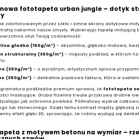
linowa fototapeta urban jungle – dotyk st
ły
ie zdominowanym przez szkło i zimne ekrany dotykowe inst
otrafią nakarmić nasze zmysły. Wybierając tapetę imitującą 
wierzchnia otuli Twoją codzienność:
elina gładka (150g/m²)
– aksamitna, głęboko matowa, bezbł
n strukturalny (350g/m²)
– mięsisty podkład, w którym f
nu.
no (350g/m²)
– o wyraźnym, artystycznym splocie przypom
no (350g/m²)
– delikatnie piaskowa faktura, która w subtel
gramatura podkładów premium sprawia, że
fototapeta zw
ości maskujące. Gruba flizelina trwale przykrywa drobne ni
 działając jak ochronna powłoka. Półmatowy wydruk całkowic
o lub słonecznego. Dzięki temu kontrast między głęboką zi
enny efekt głębi 3D, sprawiając, że rośliny wydają się deli
apeta z motywem betonu na wymiar – rze
cznych szwów