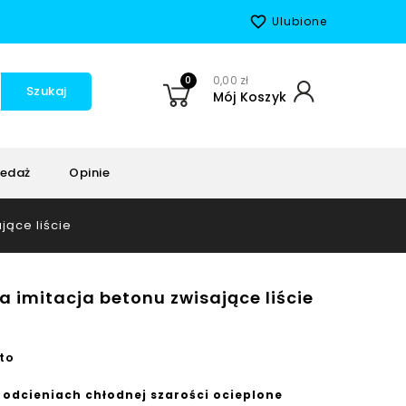
favorite_border
Ulubione
0
0,00 zł
Szukaj
Mój Koszyk
edaż
Opinie
jące liście
a imitacja betonu zwisające liście
to
 odcieniach chłodnej szarości ocieplone