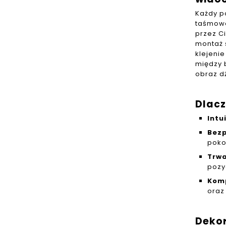
Każdy p
taśmowo
przez C
montaż 
klejeni
między 
obraz dż
Dlacz
Intu
Bezp
poko
Trwa
pozy
Komp
oraz
Dekor