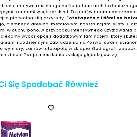
zenie motywu roślinnego na tle betonu architektonicznego
ącymi trendami wnętrzarskimi. To podświadoma potrzeba 
cji a pierwotną siłą przyrody.
Fototapeta z liśćmi na beto
o, ciemnego drewna, metalowymi konstrukcjami w stylu lofto
iami w duchu boho.W przypadku intensywnego użytkowania 
, zalecamy wybór opcji z dodatkowym laminatem, który skut
aniami i codziennymi zabrudzeniami. Pozwól swoim ścian
e wymiary, zamów fototapetę w sklepie Studiograf i zobacz
ych zieleni Twoje mieszkanie zyskuje głęboką duszę.
Ci Się Spodobać Również
favorite_border