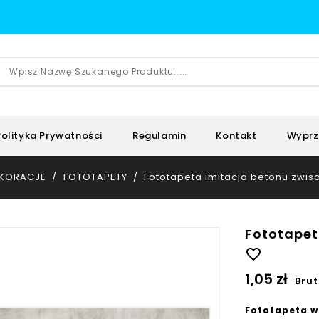
Polityka Prywatności
Regulamin
Kontakt
Wyprz
KORACJE
FOTOTAPETY
Fototapeta imitacja betonu zwisa
Fototapet
favorite_border
1,05 zł
Brut
Fototapeta w