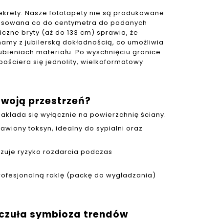
ekrety. Nasze fototapety nie są produkowane
pasowana co do centymetra do podanych
iczne bryty (aż do 133 cm) sprawia, że
amy z jubilerską dokładnością, co umożliwia
rubieniach materiału. Po wyschnięciu granice
pościera się jednolity, wielkoformatowy
Twoją przestrzeń?
j nakłada się wyłącznie na powierzchnię ściany.
wiony toksyn, idealny do sypialni oraz
lizuje ryzyko rozdarcia podczas
ofesjonalną raklę (packę do wygładzania)
– czuła symbioza trendów