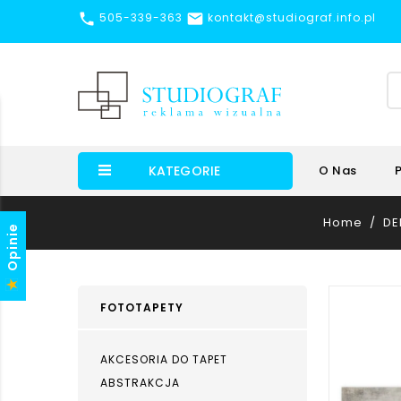


505-339-363
kontakt@studiograf.info.pl
KATEGORIE
O Nas
Home
DE
Opinie
FOTOTAPETY
AKCESORIA DO TAPET
ABSTRAKCJA