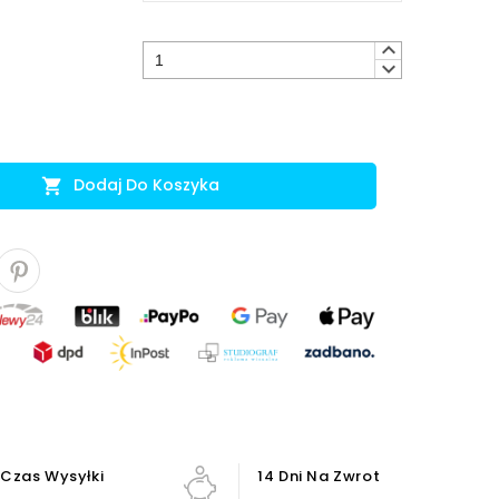
keyboard_arrow_up
keyboard_arrow_down
Dodaj Do Koszyka

Czas Wysyłki
14 Dni Na Zwrot