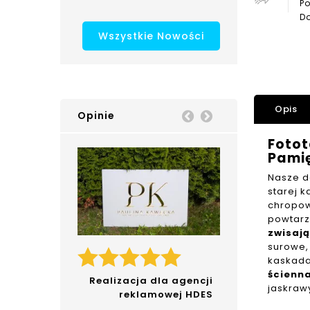
Po
Do
Wszystkie Nowości
Opis
Opinie
Prev
Next
Fotot
Pami
Nasze d
starej 
chropow
powtarz
zwisają
surowe,
kaskadam
ścienn
Realizacja dla agencji
jaskraw
reklamowej HDES