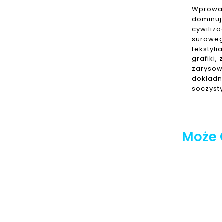
Wprowad
dominuj
cywiliza
suroweg
tekstyl
grafiki
zarysow
dokładn
soczyst
Może 