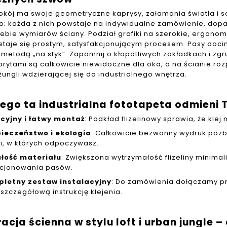
okój ma swoje geometryczne kaprysy, załamania światła i s
; każda z nich powstaje na indywidualne zamówienie, do
iebie wymiarów ściany. Podział grafiki na szerokie, ergonom
staje się prostym, satysfakcjonującym procesem. Pasy docin
e metodą „na styk”. Zapomnij o kłopotliwych zakładkach i zg
brytami są całkowicie niewidoczne dla oka, a na ścianie roz
ungli wdzierającej się do industrialnego wnętrza.
ego ta industrialna fototapeta odmieni 
icyjny i łatwy montaż
: Podkład flizelinowy sprawia, że kle
ieczeństwo i ekologia
: Całkowicie bezwonny wydruk pozba
i, w których odpoczywasz.
łość materiału
: Zwiększona wytrzymałość flizeliny minima
cjonowania pasów.
letny zestaw instalacyjny
: Do zamówienia dołączamy pr
 szczegółową instrukcję klejenia.
acja ścienna w stylu loft i urban jungle 