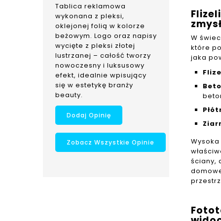
Tablica reklamowa
Flize
wykonana z pleksi,
zmys
oklejonej folią w kolorze
beżowym. Logo oraz napisy
W świec
wycięte z pleksi złotej
które p
lustrzanej – całość tworzy
jaka po
nowoczesny i luksusowy
Fliz
efekt, idealnie wpisujący
się w estetykę branży
Beto
beauty.
beto
Płót
Dodaj Opinię
Ziar
Wysoka 
Zobacz Wszystkie Opinie
właściw
ściany,
domoweg
przestrz
Fotot
wido