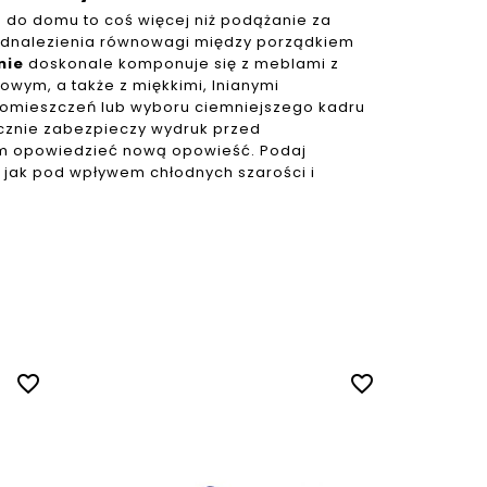
 do domu to coś więcej niż podążanie za
odnalezienia równowagi między porządkiem
nie
doskonale komponuje się z meblami z
wym, a także z miękkimi, lnianymi
pomieszczeń lub wyboru ciemniejszego kadru
ecznie zabezpieczy wydruk przed
om opowiedzieć nową opowieść. Podaj
, jak pod wpływem chłodnych szarości i
favorite_border
favorite_border
Wałek 
do.....