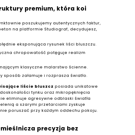
ruktury premium, która koi
ynktownie poszukujemy autentycznych faktur,
beton na platformie Studiograf, decydujesz,
ędnie eksponująca rysunek liści bluszczu.
izyczna chropowatość potęguje realizm
inającym klasyczne malarstwo ścienne.
ny sposób załamuje i rozprasza światło.
isające liście bluszcz
posiada unikatowe
edoskonałości tynku oraz mikropęknięcia
ie eliminuje agresywne odblaski światła
elenią a szarymi przetarciami zyskuje
katnie poruszać przy każdym oddechu pokoju.
mieślnicza precyzja bez