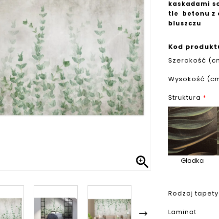
kaskadami so
tle betonu z
bluszczu
Kod produkt
Szerokość (c
Wysokość (c
Struktura
*

Gładka
Rodzaj tapety
Laminat