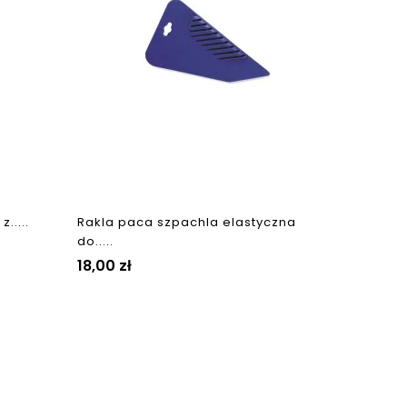
Cena
15,00 z
.....
Rakla paca szpachla elastyczna
do.....
Cena
18,00 zł