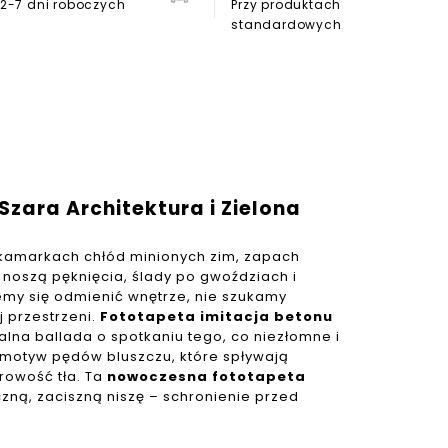
2-7 dni roboczych
Przy produktach
standardowych
Szara Architektura i Zielona
kamarkach chłód minionych zim, zapach
 noszą pęknięcia, ślady po gwoździach i
emy się odmienić wnętrze, nie szukamy
j przestrzeni.
Fototapeta imitacja betonu
alna ballada o spotkaniu tego, co niezłomne i
y motyw pędów bluszczu, które spływają
urowość tła. Ta
nowoczesna fototapeta
zną, zaciszną niszę – schronienie przed