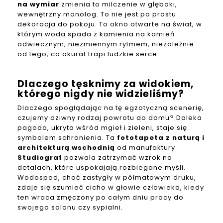
na wymiar
zmienia to milczenie w głęboki,
wewnętrzny monolog. To nie jest po prostu
dekoracja do pokoju. To okno otwarte na świat, w
którym woda spada z kamienia na kamień
odwiecznym, niezmiennym rytmem, niezależnie
od tego, co akurat trapi ludzkie serce.
Dlaczego tęsknimy za widokiem,
którego nigdy nie widzieliśmy?
Dlaczego spoglądając na tę egzotyczną scenerię,
czujemy dziwny rodzaj powrotu do domu? Daleka
pagoda, ukryta wśród mgieł i zieleni, staje się
symbolem schronienia. Ta
fototapeta z naturą i
architekturą wschodnią
od manufaktury
Studiograf
pozwala zatrzymać wzrok na
detalach, które uspokajają rozbiegane myśli.
Wodospad, choć zastygły w półmatowym druku,
zdaje się szumieć cicho w głowie człowieka, kiedy
ten wraca zmęczony po całym dniu pracy do
swojego salonu czy sypialni.