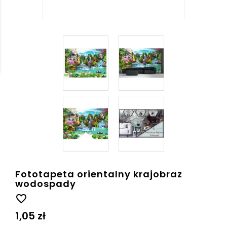
Fototapeta orientalny krajobraz
wodospady
favorite_border
1,05 zł