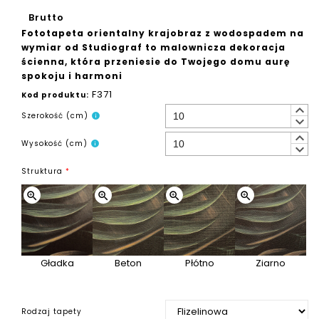
Brutto
Fototapeta orientalny krajobraz z wodospadem na
wymiar od Studiograf to malownicza dekoracja
ścienna, która przeniesie do Twojego domu aurę
spokoju i harmoni
F371
Kod produktu:
keyboard_arrow_up
Szerokość (cm)
info
keyboard_arrow_down
keyboard_arrow_up
Wysokość (cm)
info
keyboard_arrow_down
Struktura
*
zoom_in
zoom_in
zoom_in
zoom_in
Gładka
Beton
Płótno
Ziarno
Rodzaj tapety