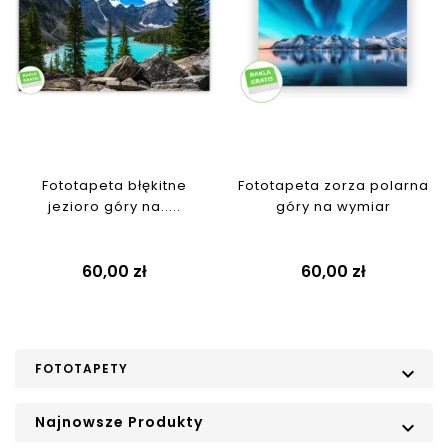
Fototapeta błękitne
Fototapeta zorza polarna
jezioro góry na.....
góry na wymiar
Cena
Cena
60,00 zł
60,00 zł
FOTOTAPETY

Najnowsze Produkty
