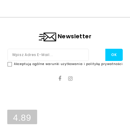
Newsletter
Akceptuję ogólne warunki użytkowania i politykę prywatności
Ocena sklepu
Opinie, z których została wyliczona
średnia, są wystawione przez
4.89
zweryfikowanych klientów, którzy
dokonali zakupu w sklepie.