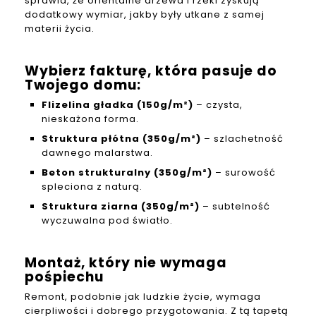
sprawia, że orientalne drzewa i rzeki zyskują
dodatkowy wymiar, jakby były utkane z samej
materii życia.
Wybierz fakturę, która pasuje do
Twojego domu:
Flizelina gładka (150g/m²)
– czysta,
nieskażona forma.
Struktura płótna (350g/m²)
– szlachetność
dawnego malarstwa.
Beton strukturalny (350g/m²)
– surowość
spleciona z naturą.
Struktura ziarna (350g/m²)
– subtelność
wyczuwalna pod światło.
Montaż, który nie wymaga
pośpiechu
Remont, podobnie jak ludzkie życie, wymaga
cierpliwości i dobrego przygotowania. Z tą tapetą