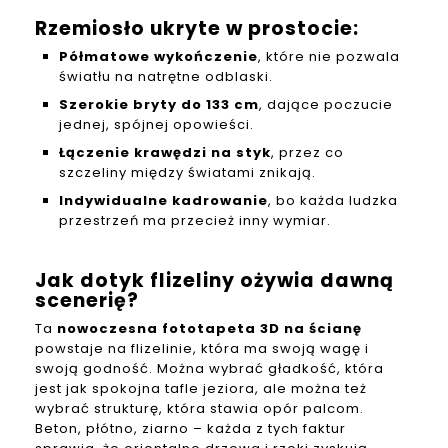
Rzemiosło ukryte w prostocie:
Półmatowe wykończenie
, które nie pozwala
światłu na natrętne odblaski.
Szerokie bryty do 133 cm
, dające poczucie
jednej, spójnej opowieści.
Łączenie krawędzi na styk
, przez co
szczeliny między światami znikają.
Indywidualne kadrowanie
, bo każda ludzka
przestrzeń ma przecież inny wymiar.
Jak dotyk flizeliny ożywia dawną
scenerię?
Ta
nowoczesna fototapeta 3D na ścianę
powstaje na flizelinie, która ma swoją wagę i
swoją godność. Można wybrać gładkość, która
jest jak spokojna tafle jeziora, ale można też
wybrać strukturę, która stawia opór palcom.
Beton, płótno, ziarno – każda z tych faktur