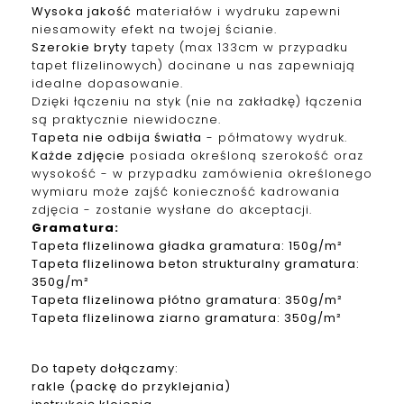
Wysoka jakość
materiałów i wydruku zapewni
niesamowity efekt na twojej ścianie.
Szerokie bryty
tapety (max 133cm w przypadku
tapet f
lizelinowych
) docinane u nas zapewniają
idealne dopasowanie.
Dzięki łączeniu na styk (nie na zakładkę) łączenia
są praktycznie niewidoczne.
Tapeta nie odbija światła
- półmatowy wydruk.
Każde zdjęcie
posiada określoną szerokość oraz
wysokość - w przypadku zamówienia określonego
wymiaru może zajść konieczność kadrowania
zdjęcia - zostanie wysłane do akceptacji.
Gramatura
:
Tapeta
f
lizelinowa
gładka gramatura: 150g/m²
Tapeta
f
lizelinowa
beton strukturalny gramatura:
350g/m²
Tapeta
f
lizelinowa
płótno gramatura: 350g/m²
Tapeta
f
lizelinowa
ziarno gramatura: 350g/m²
Do tapety dołączamy:
rakle (packę do przyklejania)