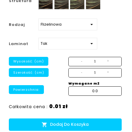
Struktura
strukturalny
Rodzaj
Laminat
Wysokość: (cm)
-
+
Szerokość: (cm)
-
+
Wymagane m2
Powierzchnia:
0.01 zł
Całkowita cena :
Dodaj Do Koszyka
