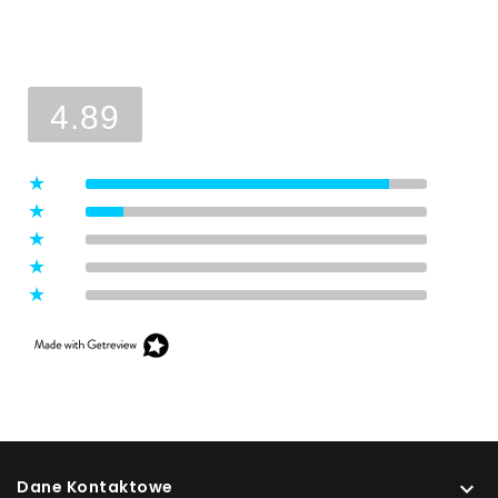
Ocena sklepu
Opinie, z których została wyliczona
średnia, są wystawione przez
4.89
zweryfikowanych klientów, którzy
dokonali zakupu w sklepie.
5
(8)
4
(1)
3
(0)
2
(0)
1
(0)
Dane Kontaktowe
