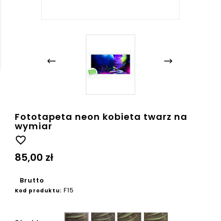
Fototapeta neon kobieta twarz na
wymiar
favorite_border
85,00 zł
Brutto
F15
Kod produktu:
Ziarno
Płótno
Beton
Gładka