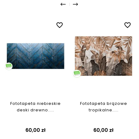
favorite_border
favorite_border
Fototapeta niebieskie
Fototapeta brązowe
deski drewno.....
tropikalne.....
Cena
Cena
60,00 zł
60,00 zł