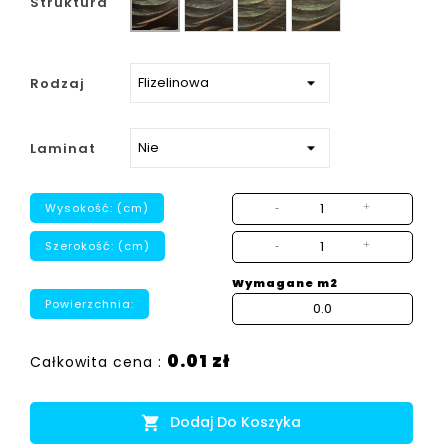
Struktura
strukturalny
Rodzaj
Laminat
Wysokość: (cm)
-
+
Szerokość: (cm)
-
+
Wymagane m2
Powierzchnia:
0.01 zł
Całkowita cena :
Dodaj Do Koszyka
