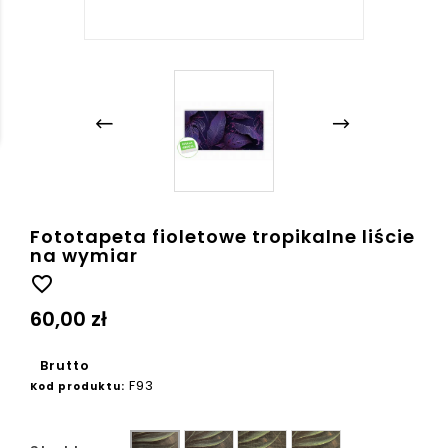
Fototapeta fioletowe tropikalne liście
na wymiar
favorite_border
60,00 zł
Brutto
F93
Kod produktu:
Ziarno
Płótno
Beton
Gładka