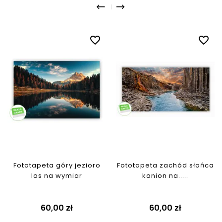
favorite_border
favorite_border
Fototapeta góry jezioro
Fototapeta zachód słońca
las na wymiar
kanion na.....
Cena
Cena
60,00 zł
60,00 zł