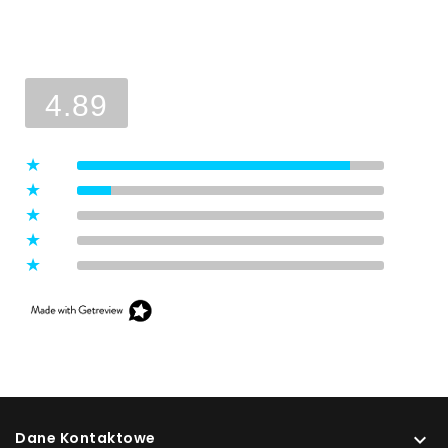
Ocena sklepu
Opinie, z których została wyliczona
średnia, są wystawione przez
4.89
zweryfikowanych klientów, którzy
dokonali zakupu w sklepie.
5
(8)
4
(1)
3
(0)
2
(0)
1
(0)
Dane Kontaktowe
