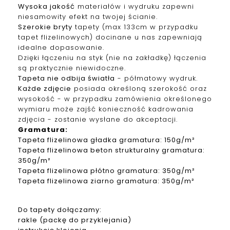
Wysoka jakość
materiałów i wydruku zapewni
niesamowity efekt na twojej ścianie.
Szerokie bryty
tapety (max 133cm w przypadku
tapet f
lizelinowych
) docinane u nas zapewniają
idealne dopasowanie.
Dzięki łączeniu na styk (nie na zakładkę) łączenia
są praktycznie niewidoczne.
Tapeta nie odbija światła
- półmatowy wydruk.
Każde zdjęcie
posiada określoną szerokość oraz
wysokość - w przypadku zamówienia określonego
wymiaru może zajść konieczność kadrowania
zdjęcia - zostanie wysłane do akceptacji.
Gramatura
:
Tapeta
f
lizelinowa
gładka gramatura: 150g/m²
Tapeta
f
lizelinowa
beton strukturalny gramatura:
350g/m²
Tapeta
f
lizelinowa
płótno gramatura: 350g/m²
Tapeta
f
lizelinowa
ziarno gramatura: 350g/m²
Do tapety dołączamy:
rakle (packę do przyklejania)