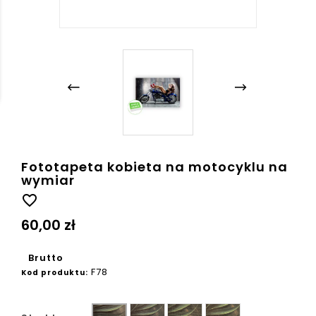
Fototapeta kobieta na motocyklu na
wymiar
favorite_border
60,00 zł
Brutto
F78
Kod produktu:
Ziarno
Płótno
Beton
Gładka