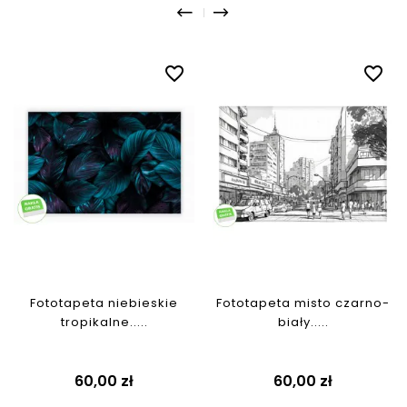
favorite_border
favorite_border
Fototapeta niebieskie
Fototapeta misto czarno-
tropikalne.....
biały.....
Cena
Cena
60,00 zł
60,00 zł