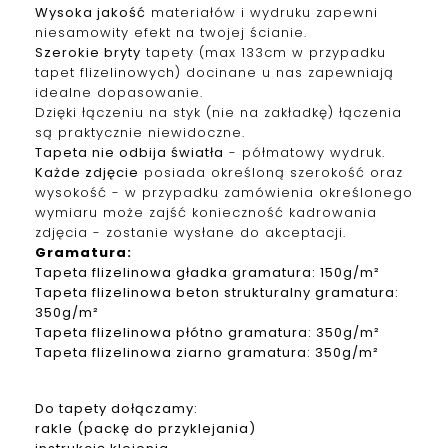
Wysoka jakość
materiałów i wydruku zapewni
niesamowity efekt na twojej ścianie.
Szerokie bryty
tapety (max 133cm w przypadku
tapet f
lizelinowych
) docinane u nas zapewniają
idealne dopasowanie.
Dzięki łączeniu na styk (nie na zakładkę) łączenia
są praktycznie niewidoczne.
Tapeta nie odbija światła
- półmatowy wydruk.
Każde zdjęcie
posiada określoną szerokość oraz
wysokość - w przypadku zamówienia określonego
wymiaru może zajść konieczność kadrowania
zdjęcia - zostanie wysłane do akceptacji.
Gramatura
:
Tapeta
f
lizelinowa
gładka gramatura: 150g/m²
Tapeta
f
lizelinowa
beton strukturalny gramatura:
350g/m²
Tapeta
f
lizelinowa
płótno gramatura: 350g/m²
Tapeta
f
lizelinowa
ziarno gramatura: 350g/m²
Do tapety dołączamy:
rakle (packę do przyklejania)