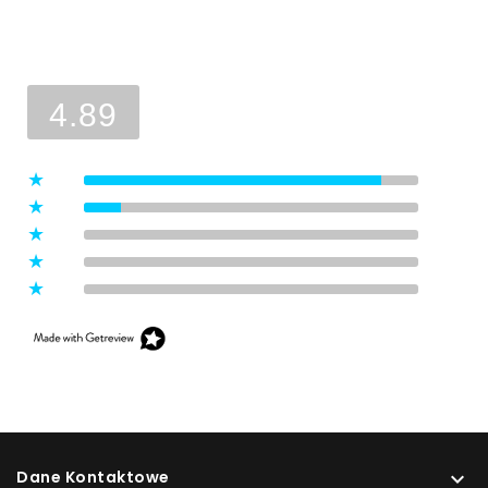
Ocena sklepu
Opinie, z których została wyliczona
średnia, są wystawione przez
4.89
zweryfikowanych klientów, którzy
dokonali zakupu w sklepie.
5
(8)
4
(1)
3
(0)
2
(0)
1
(0)
Dane Kontaktowe
