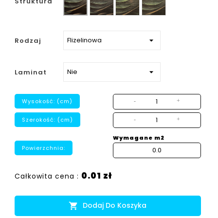
Struktura
strukturalny
Rodzaj
Laminat
Wysokość: (cm)
-
+
Szerokość: (cm)
-
+
Wymagane m2
Powierzchnia:
0.01 zł
Całkowita cena :
Dodaj Do Koszyka
