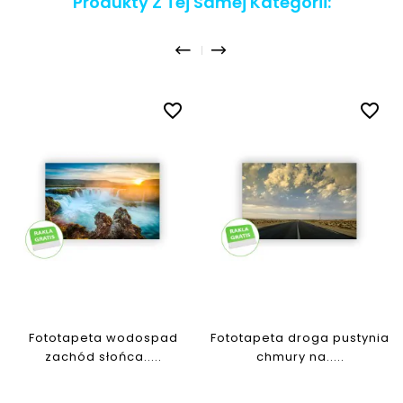
Produkty Z Tej Samej Kategorii:
favorite_border
favorite_border
Fototapeta wodospad
Fototapeta droga pustynia
zachód słońca.....
chmury na.....