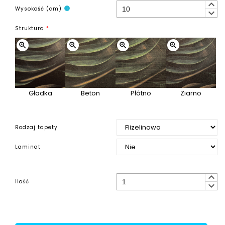
keyboard_arrow_up
Wysokość (cm)
info
keyboard_arrow_down
Struktura
*
zoom_in
zoom_in
zoom_in
zoom_in
Gładka
Beton
Płótno
Ziarno
Rodzaj tapety
Laminat
keyboard_arrow_up
Ilość
keyboard_arrow_down