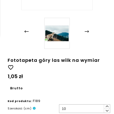
Fototapeta góry las wilk na wymiar
favorite_border
1,05 zł
Brutto
F189
Kod produktu:
keyboard_arrow_up
Szerokość (cm)
info
keyboard_arrow_down