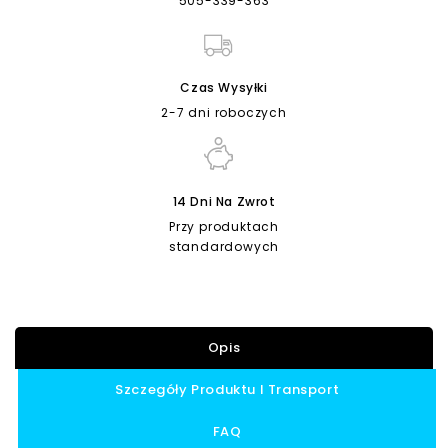
505-339-363
Czas Wysyłki
2-7 dni roboczych
14 Dni Na Zwrot
Przy produktach
standardowych
Opis
Szczegóły Produktu I Transport
FAQ