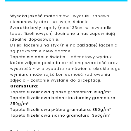
Wysoka jakość
materiałów i wydruku zapewni
niesamowity efekt na twojej ścianie.
Szerokie bryty
tapety (max 133cm w przypadku
tapet f
lizelinowych
) docinane u nas zapewniają
idealne dopasowanie.
Dzięki łączeniu na styk (nie na zakładkę) łączenia
są praktycznie niewidoczne.
Tapeta nie odbija światła
- półmatowy wydruk.
Każde zdjęcie
posiada określoną szerokość oraz
wysokość - w przypadku zamówienia określonego
wymiaru może zajść konieczność kadrowania
zdjęcia - zostanie wysłane do akceptacji.
Gramatura
:
Tapeta
f
lizelinowa
gładka gramatura: 150g/m²
Tapeta
f
lizelinowa
beton strukturalny gramatura:
350g/m²
Tapeta
f
lizelinowa
płótno gramatura: 350g/m²
Tapeta
f
lizelinowa
ziarno gramatura: 350g/m²