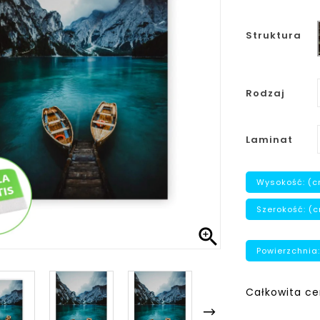
Struktura
Rodzaj
Laminat
Wysokość: (c
Szerokość: (

Powierzchnia:
Całkowita ce