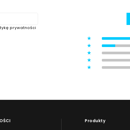
itykę prywatności
5
4
3
ystawione przez zweryfikowanych
2
1
OŚCI
Produkty