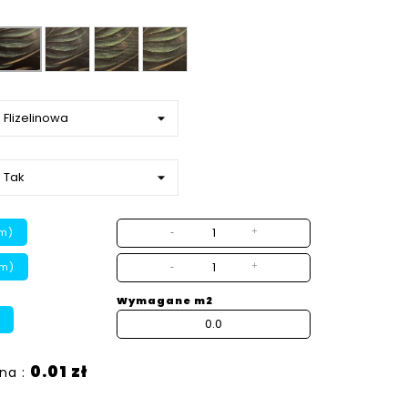
Ziarno
Płótno
Beton
Gładka
strukturalny
m)
-
+
cm)
-
+
Wymagane m2
0.01 zł
na :