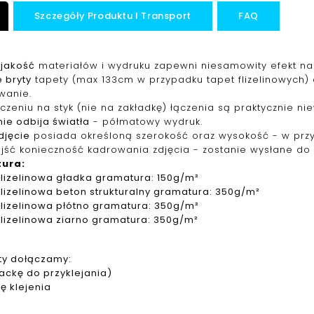
Szczegóły Produktu I Transport
FAQ
jakość
materiałów i wydruku zapewni niesamowity efekt na 
 bryty
tapety (max 133cm w przypadku tapet f
lizelinowych
)
wanie.
ączeniu na styk (nie na zakładkę) łączenia są praktycznie ni
ie odbija światła
- półmatowy wydruk.
djęcie
posiada określoną szerokość oraz wysokość - w pr
jść konieczność kadrowania zdjęcia - zostanie wysłane do 
tura
:
f
lizelinowa
gładka gramatura: 150g/m²
f
lizelinowa
beton strukturalny gramatura: 350g/m²
f
lizelinowa
płótno gramatura: 350g/m²
f
lizelinowa
ziarno gramatura: 350g/m²
ty dołączamy:
packę do przyklejania)
ję klejenia