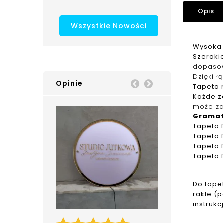
Opis
Wszystkie Nowości
Wysoka 
Szerokie
dopaso
Dzięki ł
Opinie
Prev
Next
Tapeta n
Każde z
może za
Grama
Tapeta
Tapeta
Tapeta
Tapeta
Do tape
rakle (
instrukc