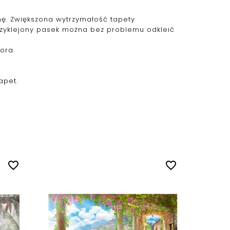
ianę. Zwiększona wytrzymałość tapety
przyklejony pasek można bez problemu odkleić
ora.
apet.
favorite_border
favorite_border
Fotota
na.....
Cena
60,00 