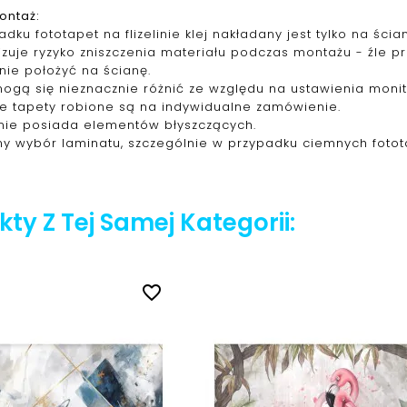
ontaż:
dku fototapet na flizelinie klej nakładany jest tylko na śc
izuje ryzyko zniszczenia materiału podczas montażu - źle 
nie położyć na ścianę.
mogą się nieznacznie różnić ze względu na ustawienia monit
ie tapety robione są na indywidualne zamówienie.
nie posiada elementów błyszczących.
y wybór laminatu, szczególnie w przypadku ciemnych fotot
ty Z Tej Samej Kategorii:
favorite_border