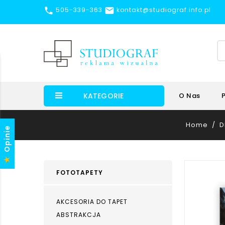


505-339-363
kontakt@studiograf.info.pl
KATEGORIE
O Nas
Home
D
Opinie
FOTOTAPETY
AKCESORIA DO TAPET
ABSTRAKCJA