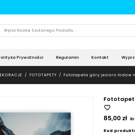
Polityka Prywatności
Regulamin
Kontakt
Wyprz
EKORACJE
FOTOTAPETY
Fototapeta góry jezioro łodzie
Fototapet
favorite_border
85,00 zł
B
Kod produkt