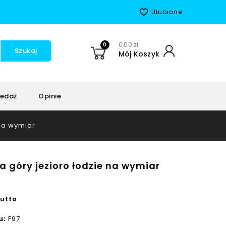
favorite_border
Ulubione
0
0,00 zł
Szukaj
Mój Koszyk
edaż
Opinie
 na wymiar
a góry jezioro łodzie na wymiar
rutto
u:
F97