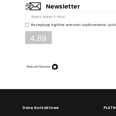
Newsletter
Akceptuję ogólne warunki użytkowania i pol
4.89
Opinie, z których została wyliczona średnia, są w
klientów, którzy dokonali zakupu w sklepie.
Dane Kontaktowe
PŁATN