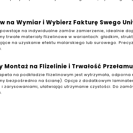
 na Wymiar i Wybierz Fakturę Swego Un
 powstaje na indywidualne zamów zamierzenie, idealnie dop
y trwałe materiały flizelinowe w wariantach: gładkim, struk
jące na uzyskanie efektu malarskiego lub surowego. Precyz
.
y Montaż na Flizelinie i Trwałość Przełam
apeta na podkładzie flizelinowym jest wytrzymała, odporna na
ny bezpośrednio na ścianę). Opcja z dodatkowym laminat
ą i zarysowaniami, ułatwiając utrzymanie czystości. Do zam
.