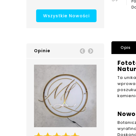
Po
Do
Wszystkie Nowości
Opis
Opinie
Prev
Next
Fotot
Natu
Ta unik
wprowad
poszuku
kamieni
Nowoc
Botanic
wyrafin
Realizacja tablicy
Doskona