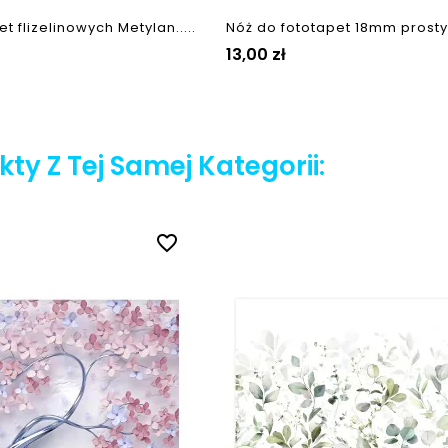
et flizelinowych Metylan.....
Nóż do fototapet 18mm prosty z
Cena
13,00 zł
ty Z Tej Samej Kategorii:
favorite_border