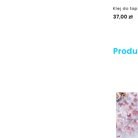
Klej do tap
Cena
37,00 zł
Produk