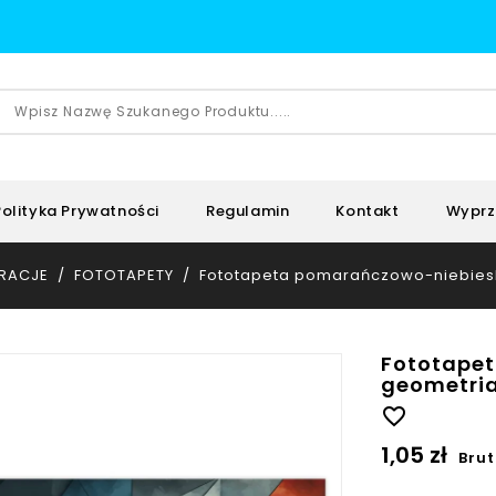
Polityka Prywatności
Regulamin
Kontakt
Wyprz
RACJE
FOTOTAPETY
Fototapeta pomarańczowo-niebies
Fototape
geometri
favorite_border
1,05 zł
Brut