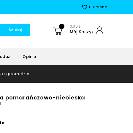
favorite_border
Ulubione
0
0,00 zł
Szukaj
Mój Koszyk
edaż
Opinie
ka geometria
ta pomarańczowo-niebieska
a
to