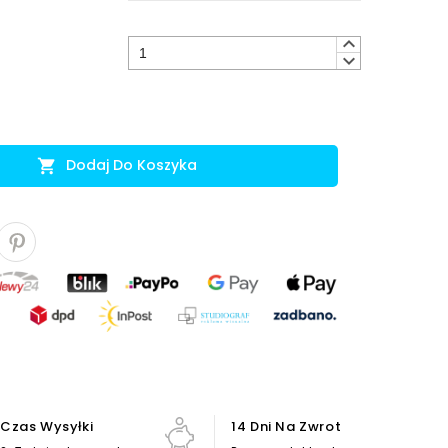
keyboard_arrow_up
keyboard_arrow_down
Dodaj Do Koszyka

Czas Wysyłki
14 Dni Na Zwrot