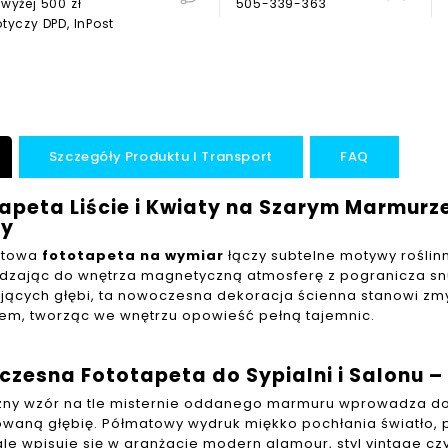
wyżej 500 zł
505-339-363
tyczy DPD, InPost
Szczegóły Produktu I Transport
FAQ
apeta Liście i Kwiaty na Szarym Marmurz
ry
atowa
fototapeta na wymiar
łączy subtelne motywy rośli
zając do wnętrza magnetyczną atmosferę z pogranicza snu 
jących głębi, ta nowoczesna dekoracja ścienna stanowi zm
em, tworząc we wnętrzu opowieść pełną tajemnic.
zesna Fototapeta do Sypialni i Salonu 
zny wzór na tle misternie oddanego marmuru wprowadza do 
owaną głębię. Półmatowy wydruk miękko pochłania światło, p
le wpisuje się w aranżacje modern glamour, styl vintage czy