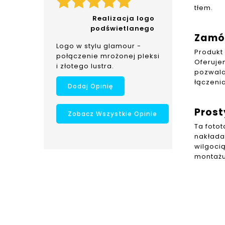
podświetlanej
tłem.
Podświetlana prostokątna
Realizacja logo
tablica wykonana według
podświetlanego
Zamów
projektu klientki.
Logo w stylu glamour -
Zastosowano pleksi
Produkt
połączenie mrożonej pleksi
bezbarwną, pleksi czarną
Oferujem
i złotego lustra.
oraz pleksi lustrzaną
pozwala
złotą.
łączenia
Dodaj Opinię
Prost
Zobacz Wszystkie Opinie
Ta fotot
nakłada
wilgoci
montażu