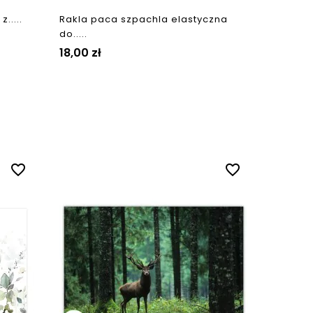
.....
Rakla paca szpachla elastyczna
do.....
Cena
18,00 zł
favorite_border
favorite_border
Fototap
złota
Cena
60,00 