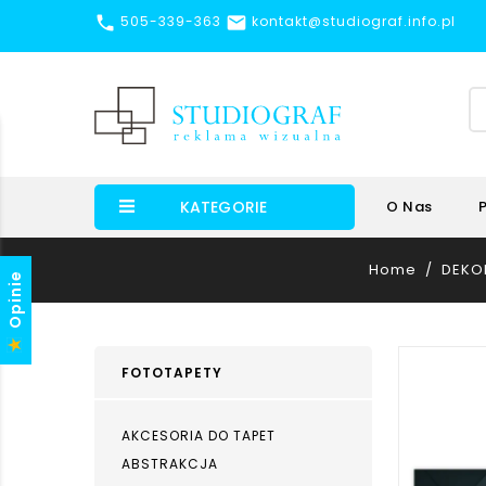


505-339-363
kontakt@studiograf.info.pl
KATEGORIE
O Nas
Home
DEKO
Opinie
FOTOTAPETY
AKCESORIA DO TAPET
ABSTRAKCJA