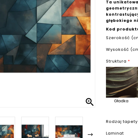
Ta unikatowa
geometryczny
kontrastując
głębokiego n
Kod produkt
Szerokość (c
Wysokość (c
Struktura
*

Gładka
Rodzaj tapety
Laminat