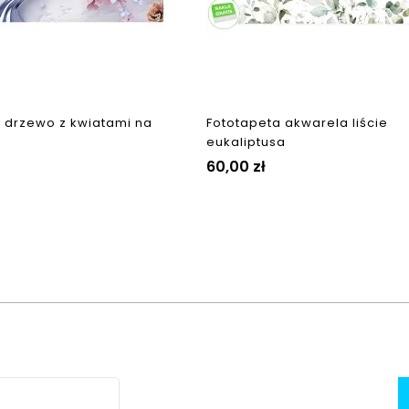
 drzewo z kwiatami na
Fototapeta akwarela liście
eukaliptusa
Cena
60,00 zł