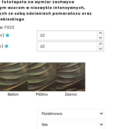
 fototapeta na wymiar zachwyca
m wzorem w niezwykle intensywnych,
ych ze sobą odcieniach pomarańczu oraz
iebieskiego
u:
F322
keyboard_arrow_up
m)
info
keyboard_arrow_down
keyboard_arrow_up
m)
info
keyboard_arrow_down
Beton
Płótno
Ziarno