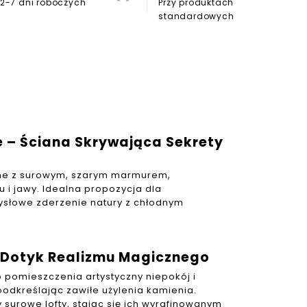
2-7 dni roboczych
Przy produktach
standardowych
e – Ściana Skrywająca Sekrety
nne z surowym, szarym marmurem,
i jawy. Idealna propozycja dla
ysłowe zderzenie natury z chłodnym
– Dotyk Realizmu Magicznego
pomieszczenia artystyczny niepokój i
odkreślając zawiłe użylenia kamienia.
 surowe lofty, stając się ich wyrafinowanym