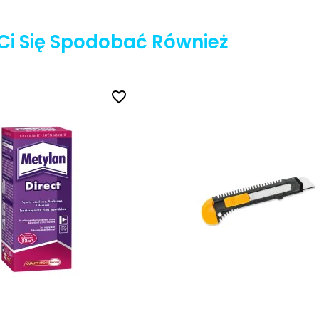
Ci Się Spodobać Również
favorite_border