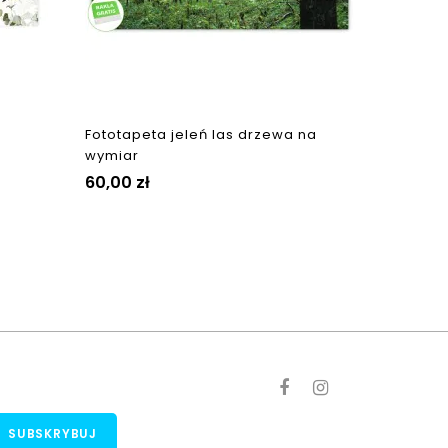
Fototapeta jeleń las drzewa na
wymiar
Cena
60,00 zł
Ocena sklepu