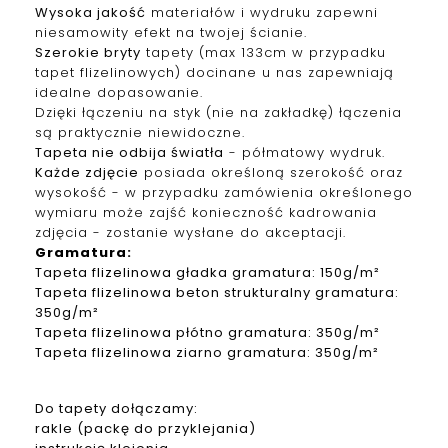
Wysoka jakość
materiałów i wydruku zapewni
niesamowity efekt na twojej ścianie.
Szerokie bryty
tapety (max 133cm w przypadku
tapet f
lizelinowych
) docinane u nas zapewniają
idealne dopasowanie.
Dzięki łączeniu na styk (nie na zakładkę) łączenia
są praktycznie niewidoczne.
Tapeta nie odbija światła
- półmatowy wydruk.
Każde zdjęcie
posiada określoną szerokość oraz
wysokość - w przypadku zamówienia określonego
wymiaru może zajść konieczność kadrowania
zdjęcia - zostanie wysłane do akceptacji.
Gramatura
:
Tapeta
f
lizelinowa
gładka gramatura: 150g/m²
Tapeta
f
lizelinowa
beton strukturalny gramatura:
350g/m²
Tapeta
f
lizelinowa
płótno gramatura: 350g/m²
Tapeta
f
lizelinowa
ziarno gramatura: 350g/m²
Do tapety dołączamy:
rakle (packę do przyklejania)