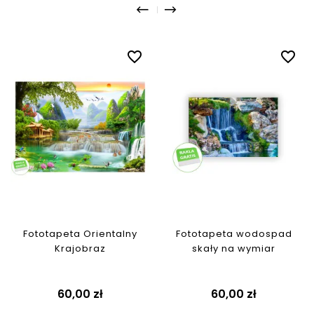
favorite_border
favorite_border
Fototapeta Orientalny
Fototapeta wodospad
Krajobraz
skały na wymiar
Cena
Cena
60,00 zł
60,00 zł