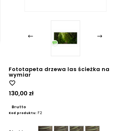
Fototapeta drzewa las ścieżka na
wymiar
favorite_border
130,00 zł
Brutto
F2
Kod produktu:
Gładka
Ziarno
Beton
Płótno