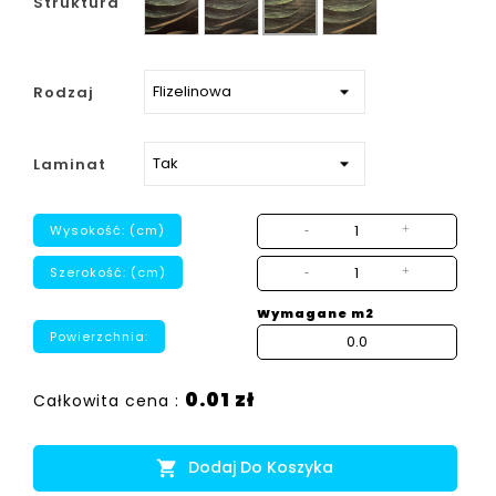
Struktura
strukturalny
Rodzaj
Laminat
Wysokość: (cm)
-
+
Szerokość: (cm)
-
+
Wymagane m2
Powierzchnia:
0.01 zł
Całkowita cena :
Dodaj Do Koszyka
