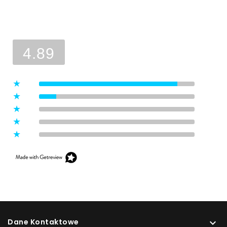
Ocena sklepu
Opinie, z których została wyliczona
średnia, są wystawione przez
4.89
zweryfikowanych klientów, którzy
dokonali zakupu w sklepie.
5
(8)
4
(1)
3
(0)
2
(0)
1
(0)
Dane Kontaktowe
