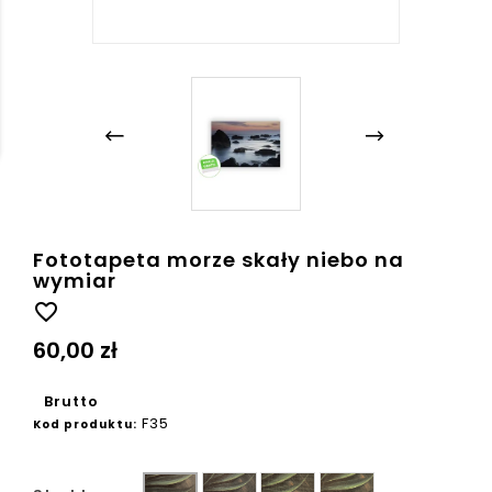
Fototapeta morze skały niebo na
wymiar
favorite_border
60,00 zł
Brutto
F35
Kod produktu:
Ziarno
Płótno
Beton
Gładka