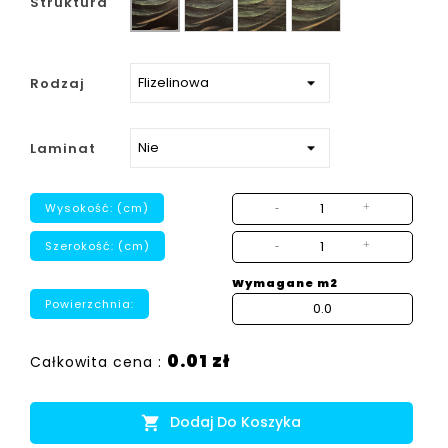
Struktura
strukturalny
Rodzaj
Laminat
Wysokość: (cm)
-
+
Szerokość: (cm)
-
+
Wymagane m2
Powierzchnia:
0.01 zł
Całkowita cena :
Dodaj Do Koszyka
