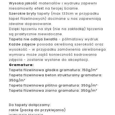
Wysoka jakość
materiałów i wydruku zapewni
niesamowity efekt na twojej ścianie.
Szerokie bryty
tapety (max 133cm w przypadku
tapet f
lizelinowych
) docinane u nas zapewniają
idealne dopasowanie.
Dzięki łączeniu na styk (nie na zakładkę) łączenia
są praktycznie niewidoczne.
Tapeta nie odbija światła
- półmatowy wydruk.
Każde zdjęcie
posiada określoną szerokość oraz
wysokość - w przypadku zamówienia określonego
wymiaru może zajść konieczność kadrowania
zdjęcia - zostanie wysłane do akceptacji.
Gramatura
:
Tapeta
f
lizelinowa
gładka gramatura: 150g/m²
Tapeta
f
lizelinowa
beton strukturalny gramatura:
350g/m²
Tapeta
f
lizelinowa
płótno gramatura: 350g/m²
Tapeta
f
lizelinowa
ziarno gramatura: 350g/m²
Do tapety dołączamy:
rakle (packę do przyklejania)