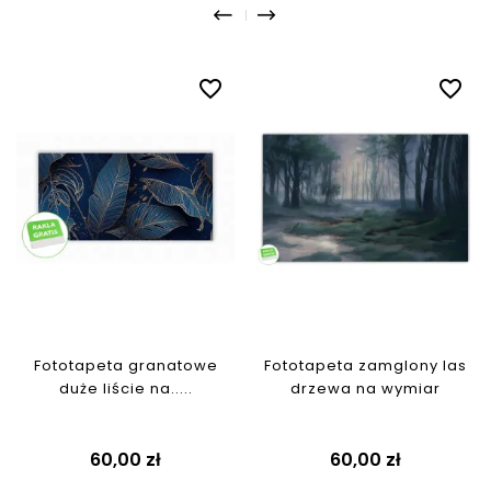
favorite_border
favorite_border
Fototapeta granatowe
Fototapeta zamglony las
duże liście na.....
drzewa na wymiar
Cena
Cena
60,00 zł
60,00 zł