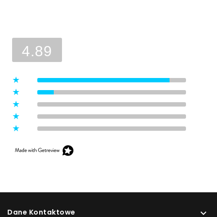
Ocena sklepu
Opinie, z których została wyliczona
średnia, są wystawione przez
4.89
zweryfikowanych klientów, którzy
dokonali zakupu w sklepie.
5
(8)
4
(1)
3
(0)
2
(0)
1
(0)
Dane Kontaktowe
